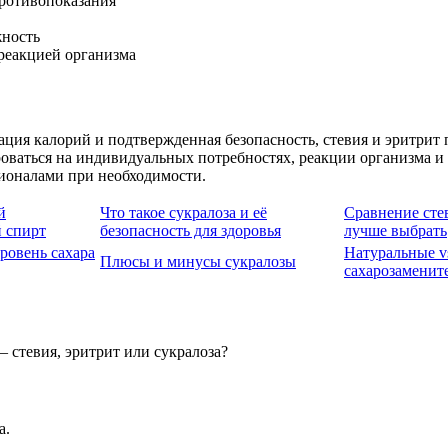
ротивопоказания
жность
 реакцией организма
ация калорий и подтвержденная безопасность, стевия и эритрит
роваться на индивидуальных потребностях, реакции организма 
сионалами при необходимости.
й
Что такое сукралоза и её
Сравнение стев
 спирт
безопасность для здоровья
лучше выбрать
ровень сахара
Натуральные v
Плюсы и минусы сукралозы
сахарозаменит
 стевия, эритрит или сукралоза?
а.