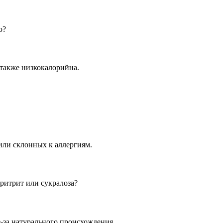
ю?
 также низкокалорийна.
или склонных к аллергиям.
эритрит или сукралоза?
з-за натурального происхождения.