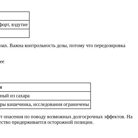
орт, вздутие
озах. Важна контрольность дозы, потому что передозировка
и
ный из сахара
оры кишечника, исследования ограничены
ает опасения по поводу возможных долгосрочных эффектов. На
ество придерживается осторожной позиции.