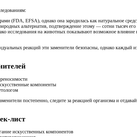
следованиям:
ами (FDA, EFSA), однако она зародилась как натуральное сред
риродных альтернатив, подтверждение этому — сотни тысяч его 
ако исследования на животных показывают возможное влияние 
дуальных реакций эти заменители безопасны, однако каждый из 
нителей
ереносимости
искусственные компоненты
етологом
аменители постепенно, следите за реакцией организма и отдава
ек-лист
егание искусственных компонентов