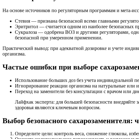
На основе источников по регуляторным программам и мета-ис
Стевия — признана безопасной всеми главными регулятор
Эритритол — считается одним из наиболее безопасных п
Сукралоза — одобрена ВОЗ и другими регуляторами, одн
безопасной при умеренном применении.
Практический вывод: при адекватной дозировке и учете индиви
организма.
Частые ошибки при выборе сахарозаме
Использование больших доз без учета индивидуальной п
Игнорирование реакции организма на натуральные или 
Переход на заменители без консультации с врачом или ди
Лайфхак эксперта: для большей безопасности внедряйте з
здоровья являются ключевым вопросом.
Выбор безопасного сахарозаменителя: ч
Определите цели: контроль веса, снижение глюкозы, изб