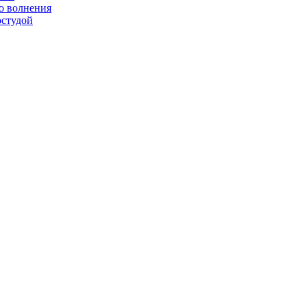
о волнения
остудой