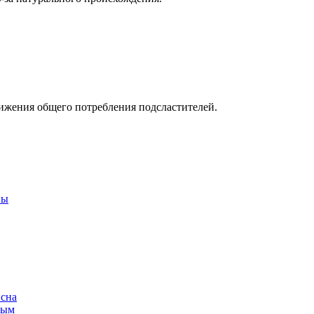
нижения общего потребления подсластителей.
ны
 сна
ным