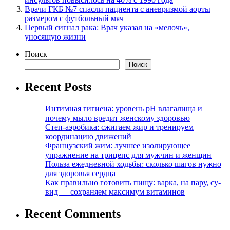
Врачи ГКБ №7 спасли пациента с аневризмой аорты
размером с футбольный мяч
Первый сигнал рака: Врач указал на «мелочь»,
уносящую жизни
Поиск
Поиск
Recent Posts
Интимная гигиена: уровень pH влагалища и
почему мыло вредит женскому здоровью
Степ-аэробика: сжигаем жир и тренируем
координацию движений
Французский жим: лучшее изолирующее
упражнение на трицепс для мужчин и женщин
Польза ежедневной ходьбы: сколько шагов нужно
для здоровья сердца
Как правильно готовить пищу: варка, на пару, су-
вид — сохраняем максимум витаминов
Recent Comments