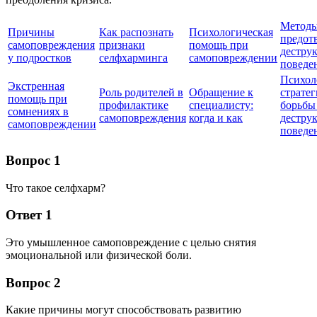
Метод
Причины
Как распознать
Психологическая
предот
самоповреждения
признаки
помощь при
дестру
у подростков
селфхарминга
самоповреждении
поведе
Психол
Экстренная
Роль родителей в
Обращение к
страте
помощь при
профилактике
специалисту:
борьбы
сомнениях в
самоповреждения
когда и как
дестру
самоповреждении
поведе
Вопрос 1
Что такое селфхарм?
Ответ 1
Это умышленное самоповреждение с целью снятия
эмоциональной или физической боли.
Вопрос 2
Какие причины могут способствовать развитию