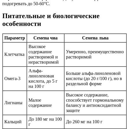
подогревать до 50-60°C.
Питательные и биологические
особенности
Параметр
Семена чиа
Семена льна
Высокое
содержание
Умеренно, преимущественно
Клетчатка
растворимой и
растворимой
нерастворимой
Альфа-
Больше альфа-линоленовой
линоленовая
Омега-3
кислоты (до 20 г/100 г), но в
кислота, до 5 г
раздельной форме
на 100 г
Высокое содержание,
Малое
способствует гормональному
Лигнаны
содержание
балансу и антиоксидантной
защите
До 180 мг на 100
Кальций
До 260 мг на 100 г
г