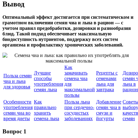
Вывод
Оптимальный эффект достигается при систематическом и
грамотном включении семян чиа и льна в рацион — с
учетом правил предобработки, дозировки и разнообразия
блюд. Такой подход обеспечивает максимальную
биодоступность нутриентов, поддержку всех систем
организма и профилактику хронических заболеваний.
Как
Лучшие
замачивать
Рецепты с
Дозиро
Польза семян
способы
семена чиа
семенами
семян 
чиа и льна
употребления
для
льна для
льна в
для здоровья
семян льна
максимальной
завтрака
рацион
пользы
Особенности
Как
Польза льна
Добавление
Советы
употребления
правильно
при сердечно-
семян чиа в
выбор
семян чиа во
хранить
сосудистых
смузи и
качест
время диеты
семена льна
заболеваниях
йогурты
семян
Вопрос 1