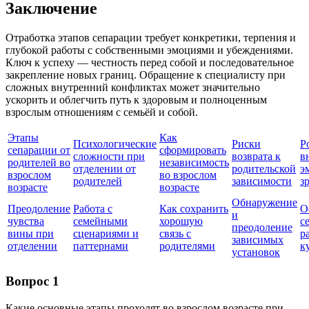
Заключение
Отработка этапов сепарации требует конкретики, терпения и
глубокой работы с собственными эмоциями и убеждениями.
Ключ к успеху — честность перед собой и последовательное
закрепление новых границ. Обращение к специалисту при
сложных внутренний конфликтах может значительно
ускорить и облегчить путь к здоровым и полноценным
взрослым отношениям с семьёй и собой.
Этапы
Как
Психологические
Риски
Р
сепарации от
сформировать
сложности при
возврата к
в
родителей во
независимость
отделении от
родительской
э
взрослом
во взрослом
родителей
зависимости
з
возрасте
возрасте
Обнаружение
Преодоление
Работа с
Как сохранить
О
и
чувства
семейными
хорошую
с
преодоление
вины при
сценариями и
связь с
р
зависимых
отделении
паттернами
родителями
к
установок
Вопрос 1
Какие основные этапы проходят во взрослом возрасте при