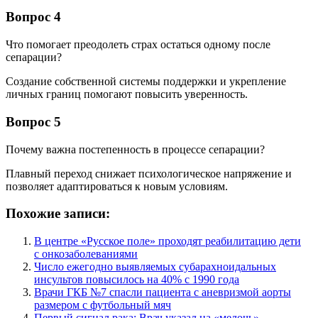
Вопрос 4
Что помогает преодолеть страх остаться одному после
сепарации?
Создание собственной системы поддержки и укрепление
личных границ помогают повысить уверенность.
Вопрос 5
Почему важна постепенность в процессе сепарации?
Плавный переход снижает психологическое напряжение и
позволяет адаптироваться к новым условиям.
Похожие записи:
В центре «Русское поле» проходят реабилитацию дети
с онкозаболеваниями
Число ежегодно выявляемых субарахноидальных
инсультов повысилось на 40% с 1990 года
Врачи ГКБ №7 спасли пациента с аневризмой аорты
размером с футбольный мяч
Первый сигнал рака: Врач указал на «мелочь»,