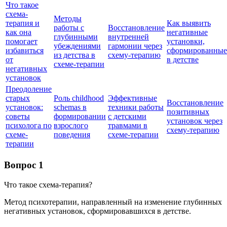
Что такое
схема-
Методы
терапия и
Как выявить
работы с
Восстановление
как она
негативные
глубинными
внутренней
помогает
установки,
убеждениями
гармонии через
избавиться
сформированные
из детства в
схему-терапию
от
в детстве
схеме-терапии
негативных
установок
Преодоление
старых
Роль childhood
Эффективные
Восстановление
установок:
schemas в
техники работы
позитивных
советы
формировании
с детскими
установок через
психолога по
взрослого
травмами в
схему-терапию
схеме-
поведения
схеме-терапии
терапии
Вопрос 1
Что такое схема-терапия?
Метод психотерапии, направленный на изменение глубинных
негативных установок, сформировавшихся в детстве.