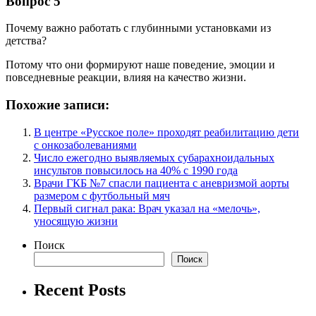
Вопрос 5
Почему важно работать с глубинными установками из
детства?
Потому что они формируют наше поведение, эмоции и
повседневные реакции, влияя на качество жизни.
Похожие записи:
В центре «Русское поле» проходят реабилитацию дети
с онкозаболеваниями
Число ежегодно выявляемых субарахноидальных
инсультов повысилось на 40% с 1990 года
Врачи ГКБ №7 спасли пациента с аневризмой аорты
размером с футбольный мяч
Первый сигнал рака: Врач указал на «мелочь»,
уносящую жизни
Поиск
Поиск
Recent Posts