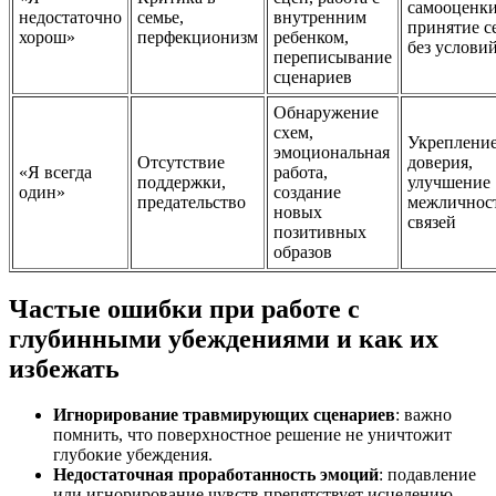
самооценки
недостаточно
семье,
внутренним
принятие с
хорош»
перфекционизм
ребенком,
без услови
переписывание
сценариев
Обнаружение
схем,
Укреплени
эмоциональная
Отсутствие
доверия,
«Я всегда
работа,
поддержки,
улучшение
один»
создание
предательство
межличнос
новых
связей
позитивных
образов
Частые ошибки при работе с
глубинными убеждениями и как их
избежать
Игнорирование травмирующих сценариев
: важно
помнить, что поверхностное решение не уничтожит
глубокие убеждения.
Недостаточная проработанность эмоций
: подавление
или игнорирование чувств препятствует исцелению.