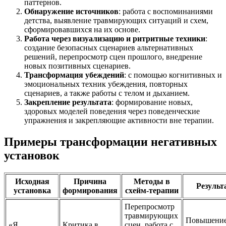
паттернов.
Обнаружение источников
: работа с воспоминаниями
детства, выявление травмирующих ситуаций и схем,
сформировавшихся на их основе.
Работа через визуализацию и ритритные техники
:
создание безопасных сценариев альтернативных
решений, перепросмотр сцен прошлого, внедрение
новых позитивных сценариев.
Трансформация убеждений
: с помощью когнитивных и
эмоциональных техник убеждения, повторных
сценариев, а также работы с телом и дыханием.
Закрепление результата
: формирование новых,
здоровых моделей поведения через поведенческие
упражнения и закрепляющие активности вне терапии.
Примеры трансформации негативных
установок
Исходная
Причина
Методы в
Результ
установка
формирования
схейм-терапии
Перепросмотр
травмирующих
Повышени
«Я
Критика в
сцен, работа с