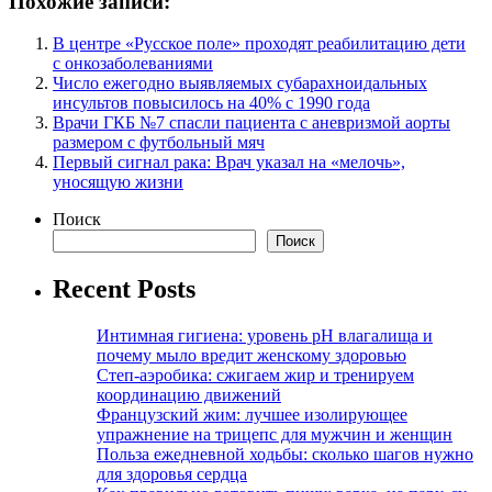
Похожие записи:
В центре «Русское поле» проходят реабилитацию дети
с онкозаболеваниями
Число ежегодно выявляемых субарахноидальных
инсультов повысилось на 40% с 1990 года
Врачи ГКБ №7 спасли пациента с аневризмой аорты
размером с футбольный мяч
Первый сигнал рака: Врач указал на «мелочь»,
уносящую жизни
Поиск
Поиск
Recent Posts
Интимная гигиена: уровень pH влагалища и
почему мыло вредит женскому здоровью
Степ-аэробика: сжигаем жир и тренируем
координацию движений
Французский жим: лучшее изолирующее
упражнение на трицепс для мужчин и женщин
Польза ежедневной ходьбы: сколько шагов нужно
для здоровья сердца