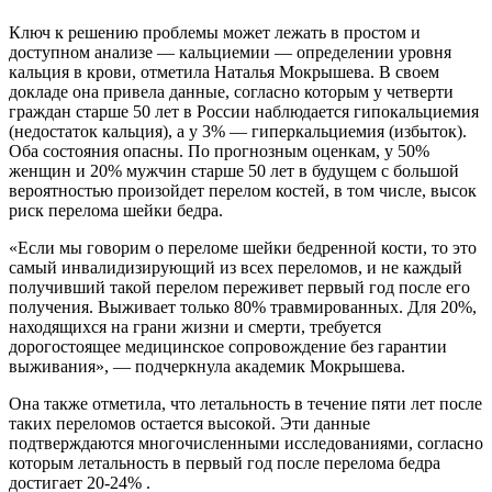
Ключ к решению проблемы может лежать в простом и
доступном анализе — кальциемии — определении уровня
кальция в крови, отметила Наталья Мокрышева. В своем
докладе она привела данные, согласно которым у четверти
граждан старше 50 лет в России наблюдается гипокальциемия
(недостаток кальция), а у 3% — гиперкальциемия (избыток).
Оба состояния опасны. По прогнозным оценкам, у 50%
женщин и 20% мужчин старше 50 лет в будущем с большой
вероятностью произойдет перелом костей, в том числе, высок
риск перелома шейки бедра.
«Если мы говорим о переломе шейки бедренной кости, то это
самый инвалидизирующий
из всех переломов, и не каждый
получивший такой перелом переживет первый год после его
получения. Выживает только 80% травмированных. Для 20%,
находящихся на грани жизни и смерти, требуется
дорогостоящее медицинское сопровождение без гарантии
выживания», — подчеркнула академик Мокрышева.
Она также отметила, что летальность в течение пяти лет после
таких переломов остается высокой. Эти данные
подтверждаются многочисленными исследованиями, согласно
которым летальность в первый год после перелома бедра
достигает 20-24% .