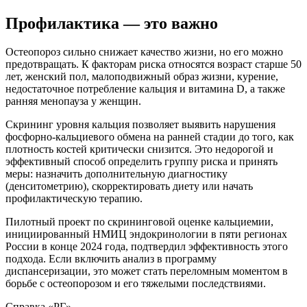
Профилактика — это важно
Остеопороз сильно снижает качество жизни, но его можно
предотвращать. К факторам риска относятся возраст старше 50
лет, женский пол, малоподвижный образ жизни, курение,
недостаточное потребление кальция и витамина D, а также
ранняя менопауза у женщин.
Скрининг уровня кальция позволяет выявить нарушения
фосфорно-кальциевого обмена на ранней стадии до того, как
плотность костей критически снизится. Это недорогой и
эффективный способ определить группу риска и принять
меры: назначить дополнительную диагностику
(денситометрию), скорректировать диету или начать
профилактическую терапию.
Пилотный проект по скрининговой оценке кальциемии,
инициированный НМИЦ эндокринологии в пяти регионах
России в конце 2024 года, подтвердил эффективность этого
подхода. Если включить анализ в программу
диспансеризации, это может стать переломным моментом в
борьбе с остеопорозом и его тяжелыми последствиями.
Справка «РГ»