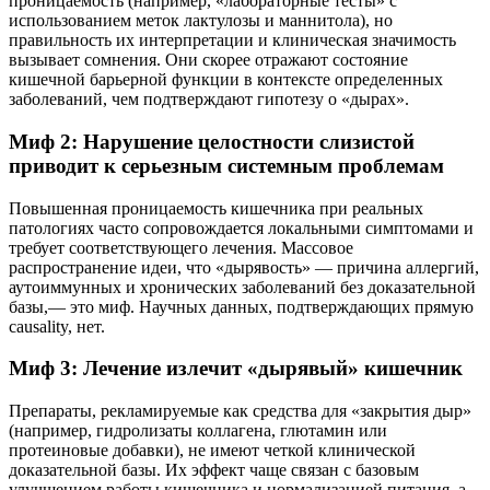
проницаемость (например, «лабораторные тесты» с
использованием меток лактулозы и маннитола), но
правильность их интерпретации и клиническая значимость
вызывает сомнения. Они скорее отражают состояние
кишечной барьерной функции в контексте определенных
заболеваний, чем подтверждают гипотезу о «дырах».
Миф 2: Нарушение целостности слизистой
приводит к серьезным системным проблемам
Повышенная проницаемость кишечника при реальных
патологиях часто сопровождается локальными симптомами и
требует соответствующего лечения. Массовое
распространение идеи, что «дырявость» — причина аллергий,
аутоиммунных и хронических заболеваний без доказательной
базы,— это миф. Научных данных, подтверждающих прямую
causality, нет.
Миф 3: Лечение излечит «дырявый» кишечник
Препараты, рекламируемые как средства для «закрытия дыр»
(например, гидролизаты коллагена, глютамин или
протеиновые добавки), не имеют четкой клинической
доказательной базы. Их эффект чаще связан с базовым
улучшением работы кишечника и нормализацией питания, а