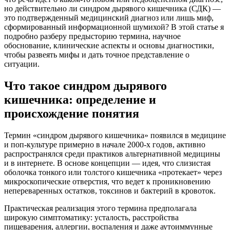
но действительно ли синдром дырявого кишечника (СДК) —
это подтвержденный медицинский диагноз или лишь миф,
сформированный информационной шумихой? В этой статье я
подробно разберу предысторию термина, научное
обоснование, клинические аспекты и основы диагностики,
чтобы развеять мифы и дать точное представление о
ситуации.
Что такое синдром дырявого
кишечника: определение и
происхождение понятия
Термин «синдром дырявого кишечника» появился в медицине
и поп-культуре примерно в начале 2000-х годов, активно
распространялся среди практиков альтернативной медицины
и в интернете. В основе концепции — идея, что слизистая
оболочка тонкого или толстого кишечника «протекает» через
микроскопические отверстия, что ведет к проникновению
непереваренных остатков, токсинов и бактерий в кровоток.
Практическая реализация этого термина предполагала
широкую симптоматику: усталость, расстройства
пищеварения, аллергии, воспаления и даже аутоиммунные