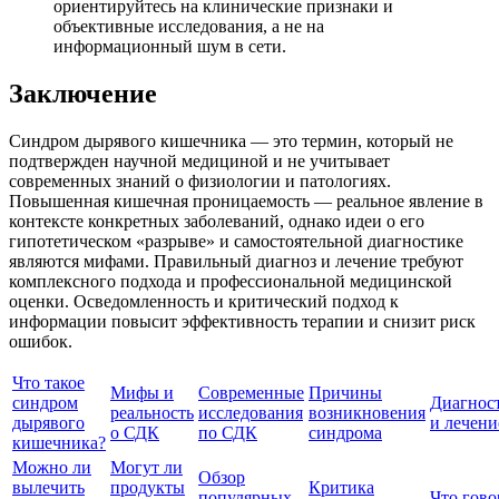
ориентируйтесь на клинические признаки и
объективные исследования, а не на
информационный шум в сети.
Заключение
Синдром дырявого кишечника — это термин, который не
подтвержден научной медициной и не учитывает
современных знаний о физиологии и патологиях.
Повышенная кишечная проницаемость — реальное явление в
контексте конкретных заболеваний, однако идеи о его
гипотетическом «разрыве» и самостоятельной диагностике
являются мифами. Правильный диагноз и лечение требуют
комплексного подхода и профессиональной медицинской
оценки. Осведомленность и критический подход к
информации повысит эффективность терапии и снизит риск
ошибок.
Что такое
Мифы и
Современные
Причины
синдром
Диагнос
реальность
исследования
возникновения
дырявого
и лечени
о СДК
по СДК
синдрома
кишечника?
Можно ли
Могут ли
Обзор
вылечить
продукты
Критика
популярных
Что гово