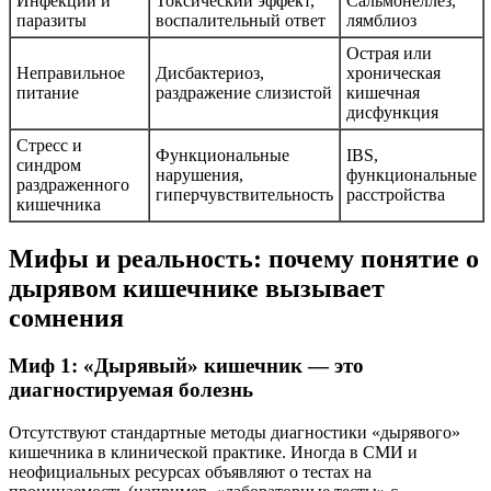
Инфекции и
Токсический эффект,
Сальмонеллез,
паразиты
воспалительный ответ
лямблиоз
Острая или
Неправильное
Дисбактериоз,
хроническая
питание
раздражение слизистой
кишечная
дисфункция
Стресс и
Функциональные
IBS,
синдром
нарушения,
функциональные
раздраженного
гиперчувствительность
расстройства
кишечника
Мифы и реальность: почему понятие о
дырявом кишечнике вызывает
сомнения
Миф 1: «Дырявый» кишечник — это
диагностируемая болезнь
Отсутствуют стандартные методы диагностики «дырявого»
кишечника в клинической практике. Иногда в СМИ и
неофициальных ресурсах объявляют о тестах на