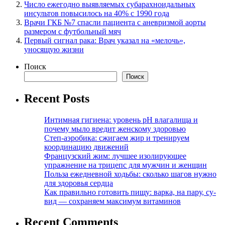
Число ежегодно выявляемых субарахноидальных
инсультов повысилось на 40% с 1990 года
Врачи ГКБ №7 спасли пациента с аневризмой аорты
размером с футбольный мяч
Первый сигнал рака: Врач указал на «мелочь»,
уносящую жизни
Поиск
Поиск
Recent Posts
Интимная гигиена: уровень pH влагалища и
почему мыло вредит женскому здоровью
Степ-аэробика: сжигаем жир и тренируем
координацию движений
Французский жим: лучшее изолирующее
упражнение на трицепс для мужчин и женщин
Польза ежедневной ходьбы: сколько шагов нужно
для здоровья сердца
Как правильно готовить пищу: варка, на пару, су-
вид — сохраняем максимум витаминов
Recent Comments