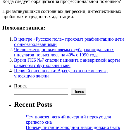
Когда следует обращаться за профессиональной помощью?
При затянувшихся состояниях депрессии, интеспективных
проблемах и трудностях адаптации.
Похожие записи:
В центре «Русское поле» проходят реабилитацию дети
с онкозаболеваниями
Число ежегодно выявляемых субарахноидальных
инсультов повысилось на 40% с 1990 года
Врачи ГКБ №7 спасли пациента с аневризмой аорты
размером с футбольный мяч
Первый сигнал рака: Врач указал на «мелочь»,
уносящую жизни
Поиск
Поиск
Recent Posts
Чем полезен легкий вечерний перекус для
крепкого сна
Почему питание холодной зимой должно быть