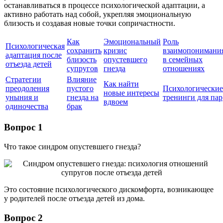
останавливаться в процессе психологической адаптации, а
активно работать над собой, укрепляя эмоциональную
близость и создавая новые точки сопричастности.
Как
Эмоциональный
Роль
Психологическая
сохранить
кризис
взаимопонимани
адаптация после
близость
опустевшего
в семейных
отъезда детей
супругов
гнезда
отношениях
Стратегии
Влияние
Как найти
преодоления
пустого
Психологические
новые интересы
уныния и
гнезда на
тренинги для пар
вдвоем
одиночества
брак
Вопрос 1
Что такое синдром опустевшего гнезда?
Это состояние психологического дискомфорта, возникающее
у родителей после отъезда детей из дома.
Вопрос 2