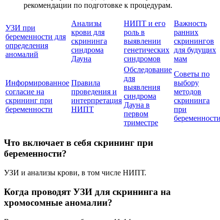
рекомендации по подготовке к процедурам.
Анализы
НИПТ и его
Важность
УЗИ при
крови для
роль в
ранних
беременности для
скрининга
выявлении
скринингов
определения
синдрома
генетических
для будущих
аномалий
Дауна
синдромов
мам
Обследование
Советы по
для
Информированное
Правила
выбору
выявления
согласие на
проведения и
методов
синдрома
скрининг при
интерпретация
скрининга
Дауна в
беременности
НИПТ
при
первом
беременност
триместре
Что включает в себя скрининг при
беременности?
УЗИ и анализы крови, в том числе НИПТ.
Когда проводят УЗИ для скрининга на
хромосомные аномалии?