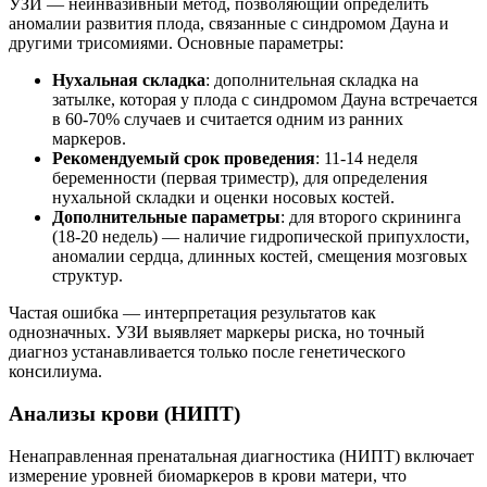
УЗИ — неинвазивный метод, позволяющий определить
аномалии развития плода, связанные с синдромом Дауна и
другими трисомиями. Основные параметры:
Нухальная складка
: дополнительная складка на
затылке, которая у плода с синдромом Дауна встречается
в 60-70% случаев и считается одним из ранних
маркеров.
Рекомендуемый срок проведения
: 11-14 неделя
беременности (первая триместр), для определения
нухальной складки и оценки носовых костей.
Дополнительные параметры
: для второго скрининга
(18-20 недель) — наличие гидропической припухлости,
аномалии сердца, длинных костей, смещения мозговых
структур.
Частая ошибка — интерпретация результатов как
однозначных. УЗИ выявляет маркеры риска, но точный
диагноз устанавливается только после генетического
консилиума.
Анализы крови (НИПТ)
Ненаправленная пренатальная диагностика (НИПТ) включает
измерение уровней биомаркеров в крови матери, что