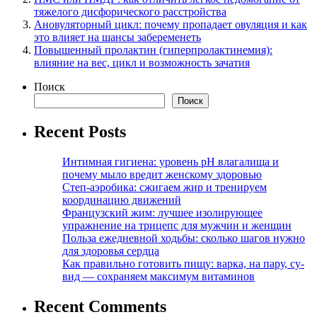
тяжелого дисфорического расстройства
Ановуляторный цикл: почему пропадает овуляция и как
это влияет на шансы забеременеть
Повышенный пролактин (гиперпролактинемия):
влияние на вес, цикл и возможность зачатия
Поиск
Поиск
Recent Posts
Интимная гигиена: уровень pH влагалища и
почему мыло вредит женскому здоровью
Степ-аэробика: сжигаем жир и тренируем
координацию движений
Французский жим: лучшее изолирующее
упражнение на трицепс для мужчин и женщин
Польза ежедневной ходьбы: сколько шагов нужно
для здоровья сердца
Как правильно готовить пищу: варка, на пару, су-
вид — сохраняем максимум витаминов
Recent Comments