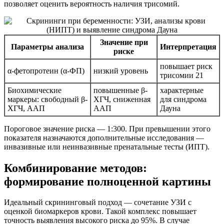
позволяет оценить вероятность наличия трисомий.
Значение при
Параметры анализа
Интерпретация
риске
повышает риск
α-фетопротеин (α-ФП)
низкий уровень
трисомии 21
Биохимические
повышенные β-
характерные
маркеры: свободный β-
ХГЧ, сниженная
для синдрома
ХГЧ, ААП
ААП
Дауна
Пороговое значение риска — 1:300. При превышении этого
показателя назначаются дополнительные исследования —
инвазивные или неинвазивные пренатальные тесты (ИПТ).
Комбинирование методов:
формирование полноценной картины
Идеальный скрининговый подход — сочетание УЗИ с
оценкой биомаркеров крови. Такой комплекс повышает
точность выявления высокого риска до 95%. В случае