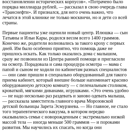
восстановлении исторических корпусов». «Потрачено было
порядка миллиарда рублей, — рассказал в свою очередь глава
«Транснефти». И признался, для него очень важно, что
лечатся в этой клинике не только москвичи, но и дети со всей
страны.
Первые пациенты уже оценили новый центр. Илюшка — сын
Татьяны и Ильи Кары, родился весом всего 1400 граммов.
Конечно же, родители волновались за такого кроху с первых
дней. Им было особенно приятно, что помощь даже не
пришлось искать. Как только оказались дома с малышом,
сразу же позвонили из Центра ранней помощи и пригласили
на осмотр. Порадовала и сама процедура осмотра — мама с
папой и сыном не ходили по кабинетам разных специалистов
— они сами пришли в специально оборудованный для такого
приема кабинет, который внешне больше напоминает красиво
оборудованную детскую комнату — с пеленальным столиком,
кроваткой, мягкими диванами, игрушками. «Это очень удобно
— не надо несколько раз раздевать и заново одевать малыша,
— рассказала заместитель главного врача Морозовской
детской больницы Зарета Эсмурзиева. — Но главное, не стало
того терапевтического вакуума, в котором нередко
оказывались семьи с новорожденным с экстремально низкой
массой тела — иногда меньше 500 граммов — и пороками
развития. Мы научились их спасать, но когда они