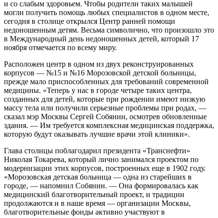
и со слабым здоровьем. Чтобы родители таких малышей
могли получить помощь любых специалистов в одном месте,
сегодня в столице открылся Центр ранней помощи
недоношенным детям. Весьма символично, что произошло это
в Международный день недоношенных детей, который 17
ноября отмечается по всему миру.
Расположен центр в одном из двух реконструированных
корпусов — №15 и №16 Морозовской детской больницы,
прежде мало приспособленных для требований современной
медицины. «Теперь у нас в городе четыре таких центра,
созданных для детей, которые при рождении имеют низкую
массу тела или получили серьезные проблемы при родах, —
сказал мэр Москвы Сергей Собянин, осмотрев обновленные
здания. — Им требуется комплексная медицинская поддержка,
которую будут оказывать лучшие врачи этой клиники».
Глава столицы поблагодарил президента «Транснефти»
Николая Токарева, который лично занимался проектом по
модернизации этих корпусов, построенных еще в 1902 году.
«Морозовская детская больница — одна из старейших в
городе, — напомнил Собянин. — Она формировалась как
медицинский благотворительный проект, и традиции
продолжаются и в наше время — организации Москвы,
благотворительные фонды активно участвуют в