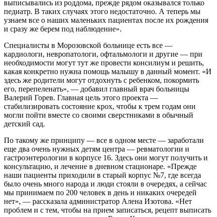
выписывались из роддома, прежде рядом оказывался только
педиатр. В таких случаях этого недостаточно. А теперь мы
узнаем все о наших маленьких пациентах после их рождения
и сразу же берем под наблюдение».
Специалисты в Морозовской больнице есть все —
кардиологи, невропатологи, офтальмологи и другие — при
необходимости могут тут же провести консилиум и решить,
какая конкретно нужна помощь малышу в данный момент. «И
здесь же родители могут отдохнуть с ребенком, покормить
его, перепеленать», — добавил главный врач больницы
Валерий Горев. Главная цель этого проекта —
стабилизировать состояние крох, чтобы к трем годам они
могли пойти вместе со своими сверстниками в обычный
детский сад.
По такому же принципу — все в одном месте — заработали
еще два очень нужных детям центра — ревматологии и
гастроэнтерологии в корпусе 16. Здесь они могут получить и
консультацию, и лечение в дневном стационаре. «Прежде
наши пациенты приходили в старый корпус №7, где всегда
было очень много народа и люди стояли в очередях, а сейчас
мы принимаем по 200 человек в день и никаких очередей
нет», — рассказала администратор Алена Изотова. «Нет
проблем и с тем, чтобы на прием записаться, рецепт выписать