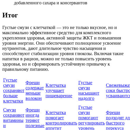
добавленного сахара и консервантов
Итог
Густые смузи с клетчаткой — это не только вкусное, но и
максимально эффективное средство для комплексного
укрепления здоровья, активной защиты ЖКТ и повышения
уровня энергии. Они обеспечивают полноценное усвоение
нутриентов, дают длительное чувство насыщения и
способствуют стабилизации уровня глюкозы. Включая такие
напитки в рацион, можно не только повысить уровень
здоровья, но и сформировать устойчивую привычку к
правильному питанию.
Густые
Фреши
Густые
смузи
Клетчатка
Свежевыжа
содержат
смузи
сохраняют
улучшает
соки быстр
меньше
насыщают
больше
пищеварение
усваиваютс
волокон
надолго
клетчатки
Густые
Смузи
Фреши
Клетчатка
смузи
Фреши
сохраняют
иногда
помогает
помогают
подходят дл
витамины
теряют
контролировать
регулировать
быстрого
и
полезные
аппетит
уровень
перекуса