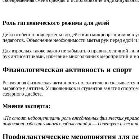
своевременная смена одежды и использование индивидуальных
Роль гигиенического режима для детей
Дети особенно подвержены воздействию микроорганизмов в ус
педагогов. Объяснение необходимости мытья рук перед едой и 
Для взрослых также важно не забывать о правилах личной гиг
рук антисептиками, избегание многолюдных мероприятий и но
Физиологическая активность и спорт
Регулярная физическая активность положительно сказывается 
выработку антител. У школьников и студентов занятия спорто
сахарного диабета.
Мнение эксперта:
«Не стоит недооценивать роль ежедневных физических упражн
помогают избегать многих заболеваний,» — советует известн
Профилактические мероприятия для де