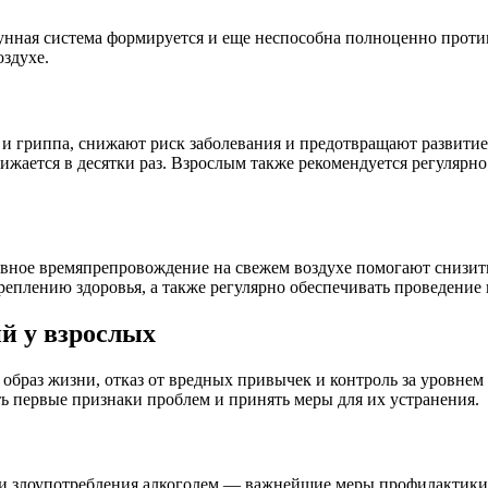
мунная система формируется и еще неспособна полноценно проти
здухе.
и и гриппа, снижают риск заболевания и предотвращают развитие
жается в десятки раз. Взрослым также рекомендуется регулярн
вное времяпрепровождение на свежем воздухе помогают снизить 
плению здоровья, а также регулярно обеспечивать проведение 
й у взрослых
раз жизни, отказ от вредных привычек и контроль за уровнем а
 первые признаки проблем и принять меры для их устранения.
и злоупотребления алкоголем — важнейшие меры профилактики б