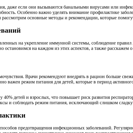
ния, даже если они вызываются банальными вирусами или инфек
обность. Особенно важно уделять внимание профилактике заболе
ы рассмотрим основные методы и рекомендации, которые помогут
еваний
вленных на укрепление иммунной системы, соблюдение правил 
о остановимся на каждом из этих аспектов, а также расскажем 
мочувствия. Врачи рекомендуют внедрять в рацион больше свежи
енно важен режим питания для детей, которые в период активно
 у 40% детей и взрослых, что повышает риск развития респирато
ексы и соблюдать режим питания, исключающий слишком сладк
лактики
пособов предотвращения инфекционных заболеваний. Регулярное