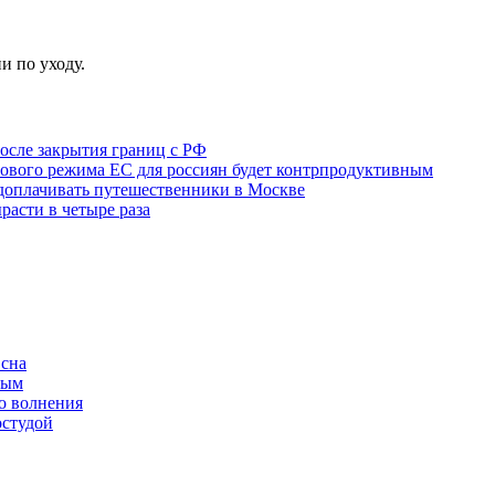
и по уходу.
после закрытия границ с РФ
зового режима ЕС для россиян будет контрпродуктивным
ы доплачивать путешественники в Москве
расти в четыре раза
 сна
ным
о волнения
остудой