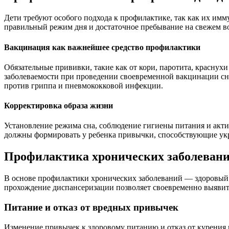
Дети требуют особого подхода к профилактике, так как их им
правильный режим дня и достаточное пребывание на свежем во
Вакцинация как важнейшее средство профилактики
Обязательные прививки, такие как от кори, паротита, краснух
заболеваемости при проведении своевременной вакцинации сни
против гриппа и пневмококковой инфекции.
Корректировка образа жизни
Установление режима сна, соблюдение гигиены питания и акти
должны формировать у ребенка привычки, способствующие укре
Профилактика хронических заболевани
В основе профилактики хронических заболеваний — здоровый об
прохождение диспансеризации позволяет своевременно выявить
Питание и отказ от вредных привычек
Изменение привычек к здоровому питанию и отказ от курения 