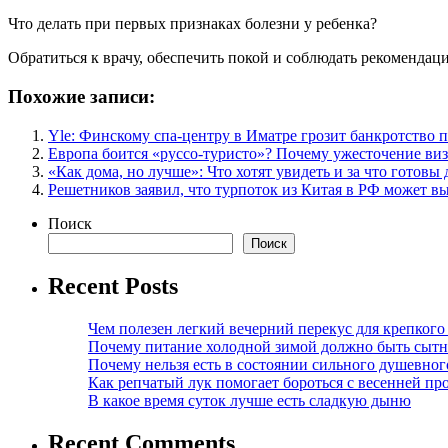
Что делать при первых признаках болезни у ребенка?
Обратиться к врачу, обеспечить покой и соблюдать рекомендаци
Похожие записи:
Yle: Финскому спа-центру в Иматре грозит банкротство 
Европа боится «руссо-туристо»? Почему ужесточение ви
«Как дома, но лучше»: Что хотят увидеть и за что готов
Решетников заявил, что турпоток из Китая в РФ может вы
Поиск
Поиск
Recent Posts
Чем полезен легкий вечерний перекус для крепкого
Почему питание холодной зимой должно быть сыт
Почему нельзя есть в состоянии сильного душевног
Как репчатый лук помогает бороться с весенней пр
В какое время суток лучше есть сладкую дыню
Recent Comments