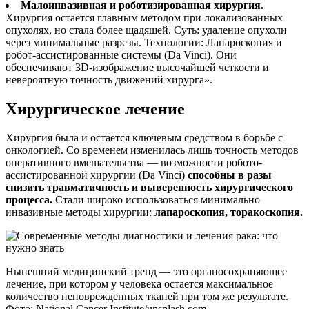
Малоинвазивная и роботизированная хирургия.
Хирургия остается главным методом при локализованных
опухолях, но стала более щадящей. Суть: удаление опухоли
через минимальные разрезы. Технологии: Лапароскопия и
робот-ассистированные системы (Da Vinci). Они
обеспечивают 3D-изображение высочайшей четкости и
невероятную точность движений хирурга».
Хирургическое лечение
Хирургия была и остается ключевым средством в борьбе с
онкологией. Со временем изменилась лишь точность методов
оперативного вмешательства — возможности робото-
ассистированной хирургии (Da Vinci)
способны в разы
снизить травматичность и выверенность хирургического
процесса.
Стали широко использоваться минимально
инвазивные методы хирургии:
лапароскопия, торакоскопия.
Нынешний медицинский тренд — это органосохраняющее
лечение, при котором у человека остается максимальное
количество неповрежденных тканей при том же результате.
Фото: National Cancer Institute/unsplash.com