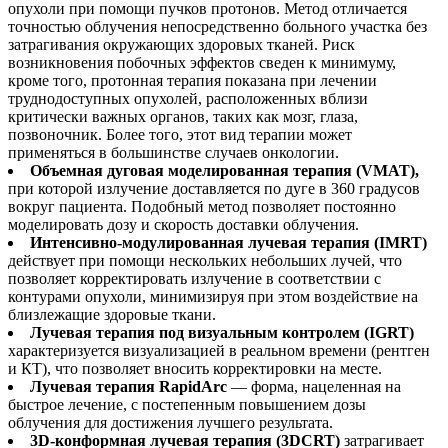
опухоли при помощи пучков протонов. Метод отличается
точностью облучения непосредственно больного участка без
затрагивания окружающих здоровых тканей. Риск
возникновения побочных эффектов сведен к минимуму,
кроме того, протонная терапия показана при лечении
труднодоступных опухолей, расположенных вблизи
критически важных органов, таких как мозг, глаза,
позвоночник. Более того, этот вид терапии может
применяться в большинстве случаев онкологии.
Объемная дуговая моделированная терапия (VMAT),
при которой излучение доставляется по дуге в 360 градусов
вокруг пациента. Подобный метод позволяет постоянно
моделировать дозу и скорость доставки облучения.
Интенсивно-модулированная лучевая терапия (IMRT)
действует при помощи нескольких небольших лучей, что
позволяет корректировать излучение в соответствии с
контурами опухоли, минимизируя при этом воздействие на
близлежащие здоровые ткани.
Лучевая терапия под визуальным контролем (IGRT)
характеризуется визуализацией в реальном времени (рентген
и КТ), что позволяет вносить корректировки на месте.
Лучевая терапия RapidArc
— форма, нацеленная на
быстрое лечение, с постепенным повышением дозы
облучения для достижения лучшего результата.
3D-конформная лучевая терапия (3DCRT)
затрагивает