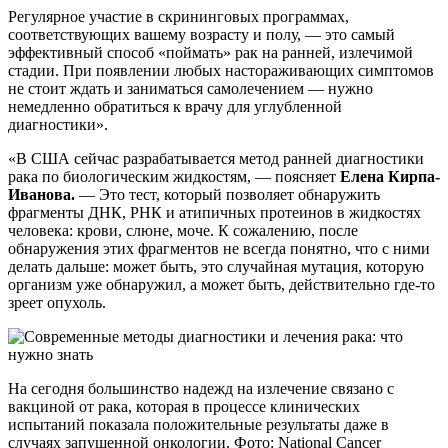
Регулярное участие в скрининговых программах,
соответствующих вашему возрасту и полу, — это самый
эффективный способ «поймать» рак на ранней, излечимой
стадии. При появлении любых настораживающих симптомов
не стоит ждать и заниматься самолечением — нужно
немедленно обратиться к врачу для углубленной
диагностики».
«В США сейчас разрабатывается метод ранней диагностики
рака по биологическим жидкостям, — поясняет
Елена Кирпа-
Иванова.
— Это тест, который позволяет обнаружить
фрагменты ДНК, РНК и атипичных протеинов в жидкостях
человека: крови, слюне, моче. К сожалению, после
обнаружения этих фрагментов не всегда понятно, что с ними
делать дальше: может быть, это случайная мутация, которую
организм уже обнаружил, а может быть, действительно где-то
зреет опухоль.
На сегодня большинство надежд на излечение связано с
вакциной от рака, которая в процессе клинических
испытаний показала положительные результаты даже в
случаях запущенной онкологии. Фото: National Cancer