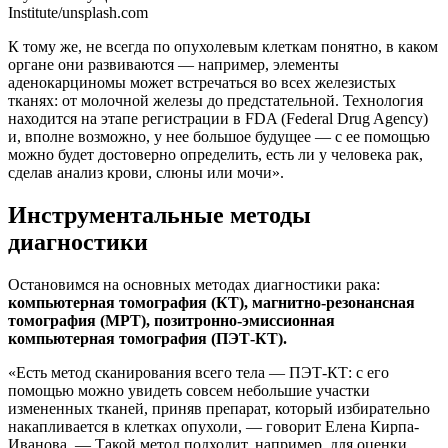
Institute/unsplash.com
К тому же, не всегда по опухолевым клеткам понятно, в каком
органе они развиваются — например, элементы
аденокарциномы может встречаться во всех железистых
тканях: от молочной железы до предстательной. Технология
находится на этапе регистрации в FDA (Federal Drug Agency)
и, вполне возможно, у нее большое будущее — с ее помощью
можно будет достоверно определить, есть ли у человека рак,
сделав анализ крови, слюны или мочи».
Инструментальные методы
диагностики
Остановимся на основных методах диагностики рака:
компьютерная томография (КТ), магнитно-резонансная
томография (МРТ), позитронно-эмиссионная
компьютерная томография (ПЭТ-КТ).
«Есть метод сканирования всего тела — ПЭТ-КТ: с его
помощью можно увидеть совсем небольшие участки
измененных тканей, приняв препарат, который избирательно
накапливается в клетках опухоли, — говорит Елена Кирпа-
Иванова. — Такой метод подходит, например, для оценки