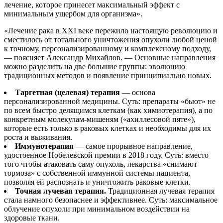
лечение, которое принесет максимальный эффект с
минимальным ущербом для организма».
«Лечение рака в XXI веке пережило настоящую революцию и
сместилось от тотального уничтожения опухоли любой ценой
к точному, персонализированному и комплексному подходу,
— поясняет Александр Михайлов. — Основные направления
можно разделить на две большие группы: эволюцию
традиционных методов и появление принципиально новых.
Таргетная (целевая) терапия
— основа
персонализированной медицины. Суть: препараты «бьют» не
по всем быстро делящимся клеткам (как химиотерапия), а по
конкретным молекулам-мишеням («ахиллесовой пяте»),
которые есть только в раковых клетках и необходимы для их
роста и выживания.
Иммунотерапия
— cамое прорывное направление,
удостоенное Нобелевской премии в 2018 году. Суть: вместо
того чтобы атаковать саму опухоль, лекарства «снимают
тормоза» с собственной иммунной системы пациента,
позволяя ей распознать и уничтожить раковые клетки.
Точная лучевая терапия.
Традиционная лучевая терапия
стала намного безопаснее и эффективнее. Суть: максимальное
облучение опухоли при минимальном воздействии на
здоровые ткани.