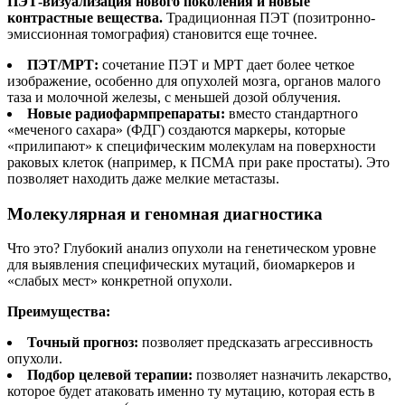
ПЭТ-визуализация нового поколения и новые
контрастные вещества.
Традиционная ПЭТ (позитронно-
эмиссионная томография) становится еще точнее.
ПЭТ/МРТ:
сочетание ПЭТ и МРТ дает более четкое
изображение, особенно для опухолей мозга, органов малого
таза и молочной железы, с меньшей дозой облучения.
Новые радиофармпрепараты:
вместо стандартного
«меченого сахара» (ФДГ) создаются маркеры, которые
«прилипают» к специфическим молекулам на поверхности
раковых клеток (например, к ПСМА при раке простаты). Это
позволяет находить даже мелкие метастазы.
Молекулярная и геномная диагностика
Что это? Глубокий анализ опухоли на генетическом уровне
для выявления специфических мутаций, биомаркеров и
«слабых мест» конкретной опухоли.
Преимущества:
Точный прогноз:
позволяет предсказать агрессивность
опухоли.
Подбор целевой терапии:
позволяет назначить лекарство,
которое будет атаковать именно ту мутацию, которая есть в