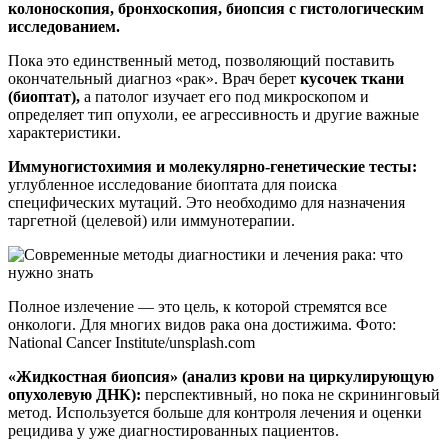
колоноскопия, бронхоскопия, биопсия с гистологическим
исследованием.
Пока это единственный метод, позволяющий поставить
окончательный диагноз «рак». Врач берет
кусочек ткани
(биоптат),
а патолог изучает его под микроскопом и
определяет тип опухоли, ее агрессивность и другие важные
характеристики.
Иммуногистохимия и молекулярно-генетические тесты:
углубленное исследование биоптата для поиска
специфических мутаций. Это необходимо для назначения
таргетной (целевой) или иммунотерапии.
Полное излечение — это цель, к которой стремятся все
онкологи. Для многих видов рака она достижима. Фото:
National Cancer Institute/unsplash.com
«Жидкостная биопсия» (анализ крови на циркулирующую
опухолевую ДНК):
перспективный, но пока не скрининговый
метод. Используется больше для контроля лечения и оценки
рецидива у уже диагностированных пациентов.