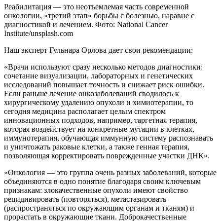
Реабилитация — это неотъемлемая часть современной
онкологии, «третий этап» борьбы с болезнью, наравне с
диагностикой и лечением. Фото: National Cancer
Institute/unsplash.com
Наш эксперт Гульнара Орлова дает свои рекомендации:
«Врачи используют сразу несколько методов диагностики:
сочетание визуализации, лабораторных и генетических
исследований повышает точность и снижает риск ошибки.
Если раньше лечение онкозаболеваний сводилось к
хирургическому удалению опухоли и химиотерапии, то
сегодня медицина располагает целым спектром
инновационных подходов, например, таргетная терапия,
которая воздействует на конкретные мутации в клетках,
иммунотерапия, обучающая иммунную систему распознавать
и уничтожать раковые клетки, а также генная терапия,
позволяющая корректировать поврежденные участки ДНК».
«Онкология — это группа очень разных заболеваний, которые
объединяются в одно понятие благодаря своим ключевым
признакам: злокачественные опухоли имеют свойство
рецидивировать (повторяться), метастазировать
(распространяться по окружающим органам и тканям) и
прорастать в окружающие ткани. Доброкачественные