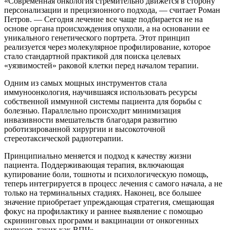
«Современная онкология стремительно движется в сторону
персонализации и прецизионного подхода, — считает Роман
Петров. — Сегодня лечение все чаще подбирается не на
основе органа происхождения опухоли, а на основании ее
уникального генетического портрета. Этот принцип
реализуется через молекулярное профилирование, которое
стало стандартной практикой для поиска целевых
«уязвимостей» раковой клетки перед началом терапии.
Одним из самых мощных инструментов стала
иммуноонкология, научившаяся использовать ресурсы
собственной иммунной системы пациента для борьбы с
болезнью. Параллельно происходит минимизация
инвазивности вмешательств благодаря развитию
роботизированной хирургии и высокоточной
стереотаксической радиотерапии.
Принципиально меняется и подход к качеству жизни
пациента. Поддерживающая терапия, включающая
купирование боли, тошноты и психологическую помощь,
теперь интегрируется в процесс лечения с самого начала, а не
только на терминальных стадиях. Наконец, все большее
значение приобретает упреждающая стратегия, смещающая
фокус на профилактику и раннее выявление с помощью
скрининговых программ и вакцинации от онкогенных
вирусов, таких как ВПЧ».