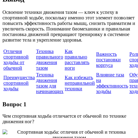
Освоение техники движения тазом — ключ к успеху в
спортивной ходьбе, поскольку именно этот элемент позволяет
повысить эффективность работы мышц, снизить травматизм и
увеличить скорость. Понимание биомеханики и правильная
постановка движений превращают тренировку в системное
развитие тела и укрепление здоровья.
Отличия
Техника
Как
Важность
Роль
спортивной
правильного
правильно
постановки
спо
ходьбы от
движения
расставлять
корпуса
ход
обычной
тазом
ноги
Техника
Влияние таза
Обу
Преимущества
Как избежать
движения
на
пра
спортивной
неправильной
тазом для
эффективность
тех
ходьбы
техники
начинающих
ходьбы
ход
Вопрос 1
Чем спортивная ходьба отличается от обычной по технике
движения ног?