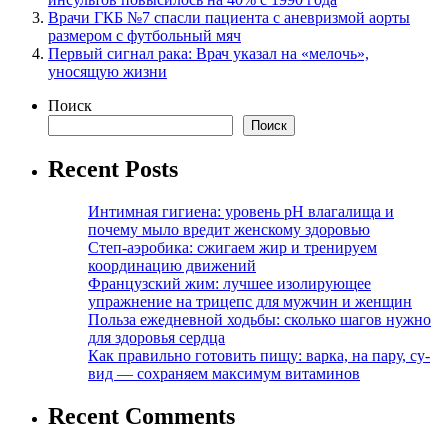
Врачи ГКБ №7 спасли пациента с аневризмой аорты
размером с футбольный мяч
Первый сигнал рака: Врач указал на «мелочь»,
уносящую жизни
Поиск
Поиск
Recent Posts
Интимная гигиена: уровень pH влагалища и
почему мыло вредит женскому здоровью
Степ-аэробика: сжигаем жир и тренируем
координацию движений
Французский жим: лучшее изолирующее
упражнение на трицепс для мужчин и женщин
Польза ежедневной ходьбы: сколько шагов нужно
для здоровья сердца
Как правильно готовить пищу: варка, на пару, су-
вид — сохраняем максимум витаминов
Recent Comments