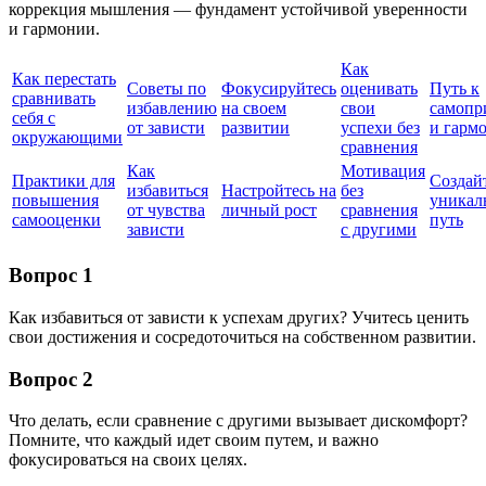
коррекция мышления — фундамент устойчивой уверенности
и гармонии.
Как
Как перестать
Советы по
Фокусируйтесь
оценивать
Путь к
сравнивать
избавлению
на своем
свои
самопр
себя с
от зависти
развитии
успехи без
и гарм
окружающими
сравнения
Как
Мотивация
Практики для
Создай
избавиться
Настройтесь на
без
повышения
уникал
от чувства
личный рост
сравнения
самооценки
путь
зависти
с другими
Вопрос 1
Как избавиться от зависти к успехам других? Учитесь ценить
свои достижения и сосредоточиться на собственном развитии.
Вопрос 2
Что делать, если сравнение с другими вызывает дискомфорт?
Помните, что каждый идет своим путем, и важно
фокусироваться на своих целях.