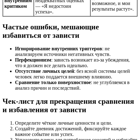
внутренним
неадекватных оценках
возможное, и мои
критиком
— «Я недостоин
результаты растут».
успеха».
Частые ошибки, мешающие
избавиться от зависти
Игнорирование внутренних триггеров
: не
анализируем источники негативных чувств.
Перфекционизм
: зависть возникает из-за убеждения,
что я должен все делать идеально.
Отсутствие личных целей
: без ясной системы целей
человек легко поддается внешнему влиянию.
Сравнение только поверхностное
: не углубляемся в
анализ причин и последствий.
Чек-лист для прекращения сравнения
и избавления от зависти
Определите чёткие личные ценности и цели.
Создайте дневник достижений, фиксируйте каждое
важное событие или успех.
Установите рамки для потребления соцсетей и избегайте