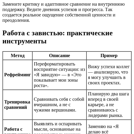
Замените критику и адаптивное сравнение на внутреннюю
поддержку. Ведите дневник успехов и прогресса. Так
создается реальное ощущение собственной ценности и
преодоления.
Работа с завистью: практические
инструменты
Метод
Описание
Пример
Переформатировать
Вижу успехи коллег
восприятие ситуации: из
— анализирую, что
Рефрейминг
«Я завидую» — в «Это
я могу улучшить в
показывает мои зоны
своих проектах.
роста».
Планирую два шага
Сравнивать себя с собой
вперед в своей
Тренировка
вчерашним, а не с
карьере, а не
сравнений
чужими вершинами.
сравниваюсь с
лидерами рынка.
Выявлять и оспаривать
Заменяю на «Я
Работа с
мысли, основанные на
делаю всё