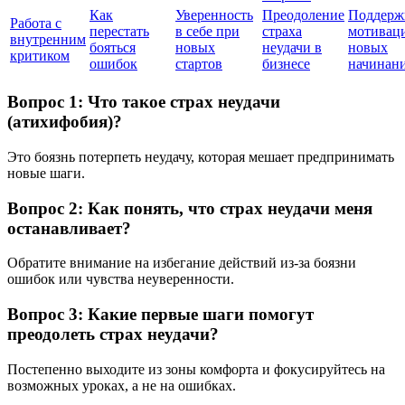
Как
Уверенность
Преодоление
Поддерж
Работа с
перестать
в себе при
страха
мотиваци
внутренним
бояться
новых
неудачи в
новых
критиком
ошибок
стартов
бизнесе
начинан
Вопрос 1: Что такое страх неудачи
(атихифобия)?
Это боязнь потерпеть неудачу, которая мешает предпринимать
новые шаги.
Вопрос 2: Как понять, что страх неудачи меня
останавливает?
Обратите внимание на избегание действий из-за боязни
ошибок или чувства неуверенности.
Вопрос 3: Какие первые шаги помогут
преодолеть страх неудачи?
Постепенно выходите из зоны комфорта и фокусируйтесь на
возможных уроках, а не на ошибках.