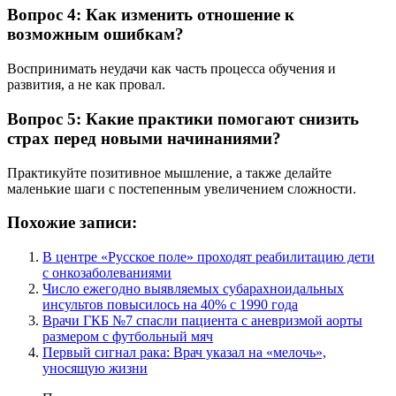
Вопрос 4: Как изменить отношение к
возможным ошибкам?
Воспринимать неудачи как часть процесса обучения и
развития, а не как провал.
Вопрос 5: Какие практики помогают снизить
страх перед новыми начинаниями?
Практикуйте позитивное мышление, а также делайте
маленькие шаги с постепенным увеличением сложности.
Похожие записи:
В центре «Русское поле» проходят реабилитацию дети
с онкозаболеваниями
Число ежегодно выявляемых субарахноидальных
инсультов повысилось на 40% с 1990 года
Врачи ГКБ №7 спасли пациента с аневризмой аорты
размером с футбольный мяч
Первый сигнал рака: Врач указал на «мелочь»,
уносящую жизни