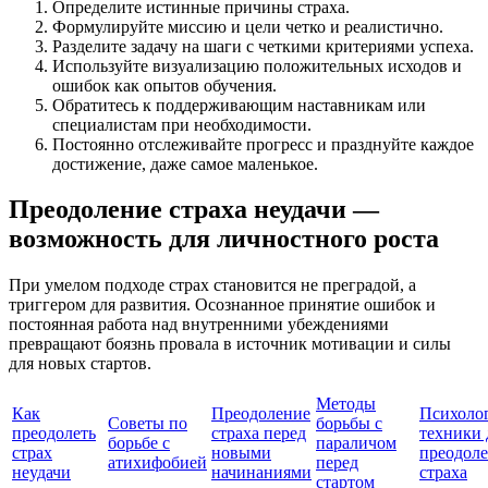
Определите истинные причины страха.
Формулируйте миссию и цели четко и реалистично.
Разделите задачу на шаги с четкими критериями успеха.
Используйте визуализацию положительных исходов и
ошибок как опытов обучения.
Обратитесь к поддерживающим наставникам или
специалистам при необходимости.
Постоянно отслеживайте прогресс и празднуйте каждое
достижение, даже самое маленькое.
Преодоление страха неудачи —
возможность для личностного роста
При умелом подходе страх становится не преградой, а
триггером для развития. Осознанное принятие ошибок и
постоянная работа над внутренними убеждениями
превращают боязнь провала в источник мотивации и силы
для новых стартов.
Методы
Как
Преодоление
Психоло
Советы по
борьбы с
преодолеть
страха перед
техники 
борьбе с
параличом
страх
новыми
преодол
атихифобией
перед
неудачи
начинаниями
страха
стартом