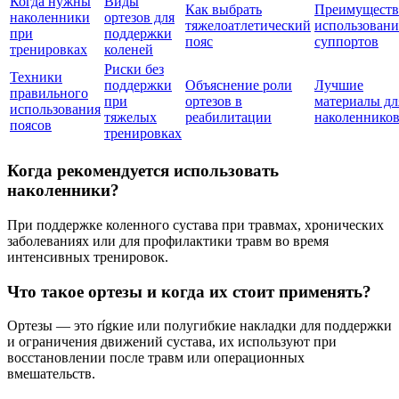
Когда нужны
Виды
Как выбрать
Преимуществ
наколенники
ортезов для
тяжелоатлетический
использовани
при
поддержки
пояс
суппортов
тренировках
коленей
Риски без
Техники
поддержки
Объяснение роли
Лучшие
правильного
при
ортезов в
материалы дл
использования
тяжелых
реабилитации
наколеннико
поясов
тренировках
Когда рекомендуется использовать
наколенники?
При поддержке коленного сустава при травмах, хронических
заболеваниях или для профилактики травм во время
интенсивных тренировок.
Что такое ортезы и когда их стоит применять?
Ортезы — это rígкие или полугибкие накладки для поддержки
и ограничения движений сустава, их используют при
восстановлении после травм или операционных
вмешательств.