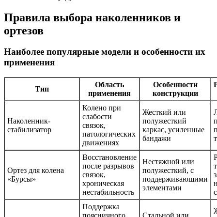
Правила выбора наколенников и
ортезов
Наиболее популярные модели и особенности их
применения
Область
Особенности
Тип
применения
конструкции
Колено при
Жесткий или
слабости
Наколенник-
полужесткий
связок,
стабилизатор
каркас, усиленные
патологических
бандажи
движениях
Восстановление
Нестяжной или
после разрывов
Ортез для колена
полужесткий, с
связок,
«Бурсы»
поддерживающими
хроническая
элементами
нестабильность
Поддержка
поясничного
Стальной или