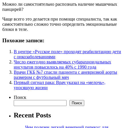
Можно ли самостоятельно распознать наличие мышечных
панцирей?
Чаще всего это делается при помощи специалиста, так как
самостоятельно сложно точно определить эмоциональные
блоки в теле.
Похожие записи:
В центре «Русское поле» проходят реабилитацию дети
с онкозаболеваниями
Число ежегодно выявляемых субарахноидальных
инсультов повысилось на 40% с 1990 года
Врачи ГКБ №7 спасли пациента с аневризмой аорты
размером с футбольный мяч
Первый сигнал рака: Врач указал на «мелочь»,
уносящую жизни
Поиск
Поиск
Recent Posts
Чем полезен легкий вечерний перекус для