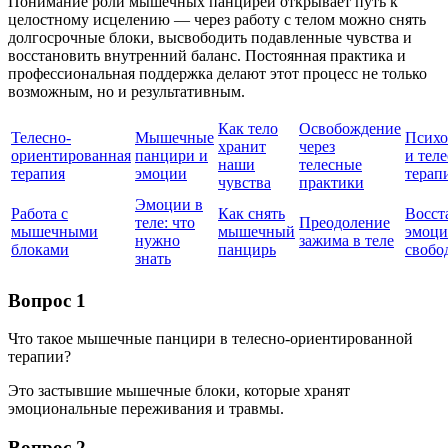
Понимание роли мышечных панцирей открывает путь к
целостному исцелению — через работу с телом можно снять
долгосрочные блоки, высвободить подавленные чувства и
восстановить внутренний баланс. Постоянная практика и
профессиональная поддержка делают этот процесс не только
возможным, но и результативным.
Как тело
Освобождение
Телесно-
Мышечные
Психо
хранит
через
ориентированная
панцири и
и тел
наши
телесные
терапия
эмоции
терап
чувства
практики
Эмоции в
Работа с
Как снять
Восст
теле: что
Преодоление
мышечными
мышечный
эмоци
нужно
зажима в теле
блоками
панцирь
свобо
знать
Вопрос 1
Что такое мышечные панцири в телесно-ориентированной
терапии?
Это застывшие мышечные блоки, которые хранят
эмоциональные переживания и травмы.
Вопрос 2