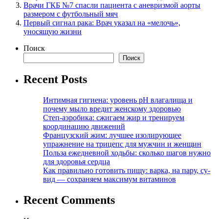
Врачи ГКБ №7 спасли пациента с аневризмой аорты
размером с футбольный мяч
Первый сигнал рака: Врач указал на «мелочь»,
уносящую жизни
Поиск
Поиск
Recent Posts
Интимная гигиена: уровень pH влагалища и
почему мыло вредит женскому здоровью
Степ-аэробика: сжигаем жир и тренируем
координацию движений
Французский жим: лучшее изолирующее
упражнение на трицепс для мужчин и женщин
Польза ежедневной ходьбы: сколько шагов нужно
для здоровья сердца
Как правильно готовить пищу: варка, на пару, су-
вид — сохраняем максимум витаминов
Recent Comments