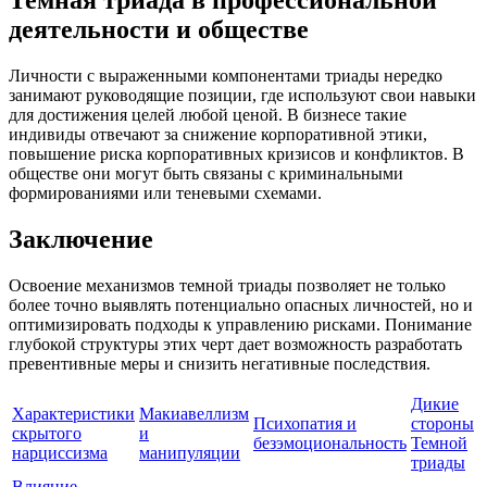
Темная триада в профессиональной
деятельности и обществе
Личности с выраженными компонентами триады нередко
занимают руководящие позиции, где используют свои навыки
для достижения целей любой ценой. В бизнесе такие
индивиды отвечают за снижение корпоративной этики,
повышение риска корпоративных кризисов и конфликтов. В
обществе они могут быть связаны с криминальными
формированиями или теневыми схемами.
Заключение
Освоение механизмов темной триады позволяет не только
более точно выявлять потенциально опасных личностей, но и
оптимизировать подходы к управлению рисками. Понимание
глубокой структуры этих черт дает возможность разработать
превентивные меры и снизить негативные последствия.
Дикие
Характеристики
Макиавеллизм
Психопатия и
стороны
скрытого
и
безэмоциональность
Темной
нарциссизма
манипуляции
триады
Влияние