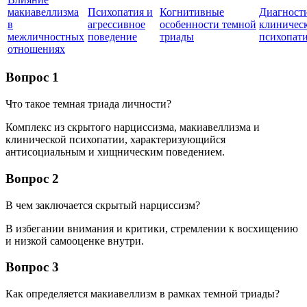
макиавеллизма
Психопатия и
Когнитивные
Диагност
в
агрессивное
особенности темной
клиничес
межличностных
поведение
триады
психопат
отношениях
Вопрос 1
Что такое темная триада личности?
Комплекс из скрытого нарциссизма, макиавеллизма и
клинической психопатии, характеризующийся
антисоциальным и хищническим поведением.
Вопрос 2
В чем заключается скрытый нарциссизм?
В избегании внимания и критики, стремлении к восхищению
и низкой самооценке внутри.
Вопрос 3
Как определяется макиавеллизм в рамках темной триады?