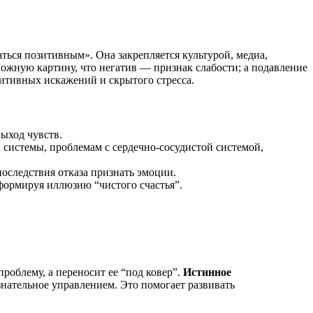
ься позитивным». Она закрепляется культурой, медиа,
ложную картину, что негатив — признак слабости; а подавление
итивных искажений и скрытого стресса.
ыход чувств.
 системы, проблемам с сердечно-сосудистой системой,
оследствия отказа признать эмоции.
формируя иллюзию “чистого счастья”.
роблему, а переносит ее “под ковер”.
Истинное
нательное управлением. Это помогает развивать