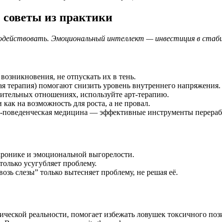
 советы из практики
имодействовать. Эмоциональный интеллект — инвестиция в стаб
 возникновения, не отпускать их в тень.
ная терапия) помогают снизить уровень внутреннего напряжения.
ерительных отношениях, используйте арт-терапию.
 как на возможность для роста, а не провал.
но-поведенческая медицина — эффективные инструменты перера
 хронике и эмоциональной выгорелости.
 только усугубляет проблему.
возь слезы” только вытесняет проблему, не решая её.
ической реальности, помогает избежать ловушек токсичного по