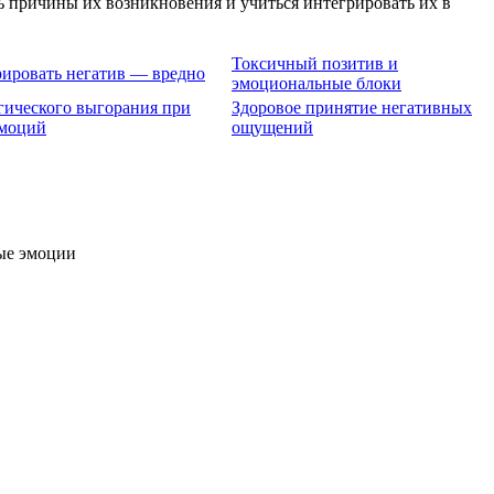
ать причины их возникновения и учиться интегрировать их в
Токсичный позитив и
ировать негатив — вредно
эмоциональные блоки
гического выгорания при
Здоровое принятие негативных
эмоций
ощущений