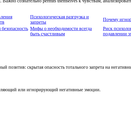
. Важно сознательно permits themselves к чувствам, анализиров
вления
Психологическая разгрузка и
Почему игнор
тв
запреты
 безопасность
Мифы о необходимости всегда
Риск психоло
быть счастливым
подавлении 
давляющий или игнорирующий негативные эмоции.