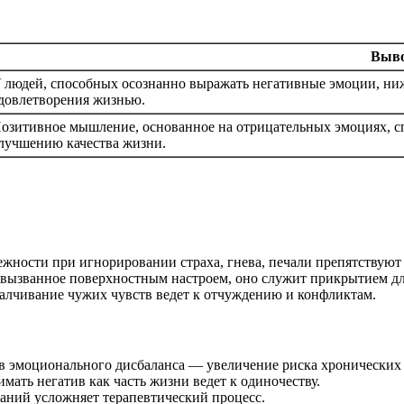
Выв
 людей, способных осознанно выражать негативные эмоции, ниж
довлетворения жизнью.
озитивное мышление, основанное на отрицательных эмоциях, с
лучшению качества жизни.
тежности при игнорировании страха, гнева, печали препятствуют
 вызванное поверхностным настроем, оно служит прикрытием д
малчивание чужих чувств ведет к отчуждению и конфликтам.
 эмоционального дисбаланса — увеличение риска хронических 
мать негатив как часть жизни ведет к одиночеству.
аний усложняет терапевтический процесс.