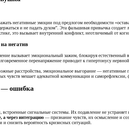
ажать негативные эмоции под предлогом необходимости «остават
держаться и не падать духом”. Эта фальшивая привычка создает 
ктике, это вызывает внутренний конфликт, неотличимый от когн
 на негатив
вление вызывает эмоциональный зажим, блокируя естественный в
олговременное перенапряжение приводит к гипертонусу нервной
евожные расстройства, эмоциональное выгорание — негативные п
вных чувств мешает адекватной коммуникации и саморефлексии, 
й — ошибка
 встроенные сигнальные системы. Их подавление не устраняет п
, а через интеграцию
— признание чувств, их осмысление и соз
 и снизить вероятность кризисных ситуаций.