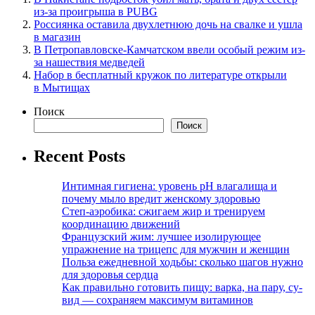
из-за проигрыша в PUBG
Россиянка оставила двухлетнюю дочь на свалке и ушла
в магазин
В Петропавловске-Камчатском ввели особый режим из-
за нашествия медведей
Набор в бесплатный кружок по литературе открыли
в Мытищах
Поиск
Поиск
Recent Posts
Интимная гигиена: уровень pH влагалища и
почему мыло вредит женскому здоровью
Степ-аэробика: сжигаем жир и тренируем
координацию движений
Французский жим: лучшее изолирующее
упражнение на трицепс для мужчин и женщин
Польза ежедневной ходьбы: сколько шагов нужно
для здоровья сердца
Как правильно готовить пищу: варка, на пару, су-
вид — сохраняем максимум витаминов