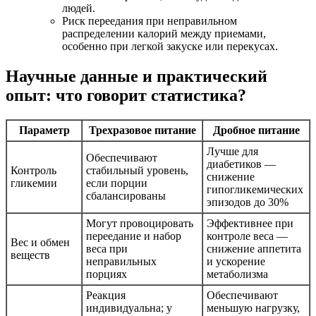
людей.
Риск переедания при неправильном
распределении калорий между приемами,
особенно при легкой закуске или перекусах.
Научные данные и практический
опыт: что говорит статистика?
Параметр
Трехразовое питание
Дробное питание
Лучше для
Обеспечивают
диабетиков —
Контроль
стабильный уровень,
снижение
гликемии
если порции
гипогликемических
сбалансированы
эпизодов до 30%
Могут провоцировать
Эффективнее при
переедание и набор
контроле веса —
Вес и обмен
веса при
снижение аппетита
веществ
неправильных
и ускорение
порциях
метаболизма
Реакция
Обеспечивают
индивидуальна; у
меньшую нагрузку,