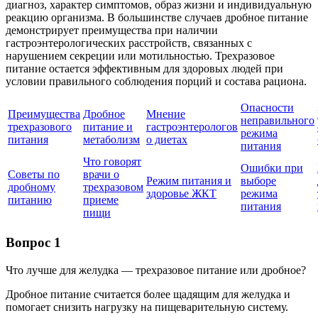
диагноз, характер симптомов, образ жизни и индивидуальную
реакцию организма. В большинстве случаев дробное питание
демонстрирует преимущества при наличии
гастроэнтерологических расстройств, связанных с
нарушением секреции или мотильностью. Трехразовое
питание остается эффективным для здоровых людей при
условии правильного соблюдения порций и состава рациона.
Опасности
Преимущества
Дробное
Мнение
неправильного
трехразового
питание и
гастроэнтерологов
режима
питания
метаболизм
о диетах
питания
Что говорят
Ошибки при
Советы по
врачи о
Режим питания и
выборе
дробному
трехразовом
здоровье ЖКТ
режима
питанию
приеме
питания
пищи
Вопрос 1
Что лучше для желудка — трехразовое питание или дробное?
Дробное питание считается более щадящим для желудка и
помогает снизить нагрузку на пищеварительную систему.