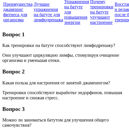
Упражнения
Почему
Преимущества
Лучшие
Восста
на батуте
тренировки
джампинг
упражнения
и рела
для
на батуте
фитнеса для
на батуте для
после 
повышения
улучшают
организма
лимфодренажа
тренир
энергии
настроение
Вопрос 1
Как тренировки на батуте способствуют лимфодренажу?
Они улучшают циркуляцию лимфы, стимулируя очищение
организма и уменьшая отеки.
Вопрос 2
Какая польза для настроения от занятий джампингом?
Тренировки способствуют выработке эндорфинов, повышая
настроение и снижая стресс.
Вопрос 3
Можно ли заниматься батутом для улучшения общего
самочувствия?