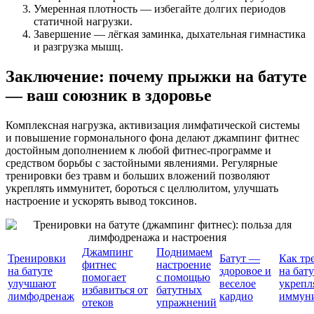
Умеренная плотность — избегайте долгих периодов
статичной нагрузки.
Завершение — лёгкая заминка, дыхательная гимнастика
и разгрузка мышц.
Заключение: почему прыжки на батуте
— ваш союзник в здоровье
Комплексная нагрузка, активизация лимфатической системы
и повышение гормонального фона делают джампинг фитнес
достойным дополнением к любой фитнес-программе и
средством борьбы с застойными явлениями. Регулярные
тренировки без травм и больших вложений позволяют
укреплять иммунитет, бороться с целлюлитом, улучшать
настроение и ускорять вывод токсинов.
Джампинг
Поднимаем
Тренировки
Батут —
Как тр
фитнес
настроение
на батуте
здоровое и
на бату
помогает
с помощью
улучшают
веселое
укрепл
избавиться от
батутных
лимфодренаж
кардио
иммун
отеков
упражнений