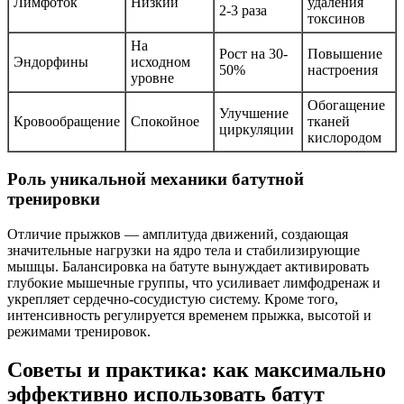
Лимфоток
Низкий
удаления
2-3 раза
токсинов
На
Рост на 30-
Повышение
Эндорфины
исходном
50%
настроения
уровне
Обогащение
Улучшение
Кровообращение
Спокойное
тканей
циркуляции
кислородом
Роль уникальной механики батутной
тренировки
Отличие прыжков — амплитуда движений, создающая
значительные нагрузки на ядро тела и стабилизирующие
мышцы. Балансировка на батуте вынуждает активировать
глубокие мышечные группы, что усиливает лимфодренаж и
укрепляет сердечно-сосудистую систему. Кроме того,
интенсивность регулируется временем прыжка, высотой и
режимами тренировок.
Советы и практика: как максимально
эффективно использовать батут