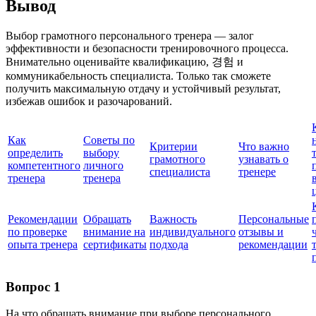
Вывод
Выбор грамотного персонального тренера — залог
эффективности и безопасности тренировочного процесса.
Внимательно оценивайте квалификацию, 경험 и
коммуникабельность специалиста. Только так сможете
получить максимальную отдачу и устойчивый результат,
избежав ошибок и разочарований.
Как
Советы по
Критерии
Что важно
определить
выбору
грамотного
узнавать о
компетентного
личного
специалиста
тренере
тренера
тренера
Рекомендации
Обращать
Важность
Персональные
по проверке
внимание на
индивидуального
отзывы и
опыта тренера
сертификаты
подхода
рекомендации
Вопрос 1
На что обращать внимание при выборе персонального