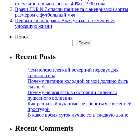
инсультов повысилось на 40% с 1990 года
Врачи ГКБ №7 спасли пациента с аневризмой аорты
размером с футбольный мяч
Первый сигнал рака: Врач указал на «мелочь»,
уносящую жизни
Поиск
Поиск
Recent Posts
Чем полезен легкий вечерний перекус для
крепкого сна
Почему питание холодной зимой должно быть
сытным
Почему нельзя есть в состоянии сильного
душевного волнения
Как репчатый лук помогает бороться с весенней
простудой
В какое время суток лучше есть сладкую дыню
Recent Comments