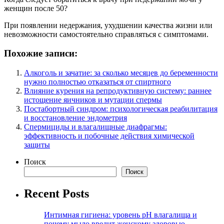
женщин после 50?
При появлении недержания, ухудшении качества жизни или
невозможности самостоятельно справляться с симптомами.
Похожие записи:
Алкоголь и зачатие: за сколько месяцев до беременности
нужно полностью отказаться от спиртного
Влияние курения на репродуктивную систему: раннее
истощение яичников и мутации спермы
Постабортный синдром: психологическая реабилитация
и восстановление эндометрия
Спермициды и влагалищные диафрагмы:
эффективность и побочные действия химической
защиты
Поиск
Поиск
Recent Posts
Интимная гигиена: уровень pH влагалища и
почему мыло вредит женскому здоровью