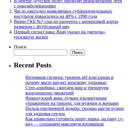
В центре «Русское поле» проходят реабилитацию дети
с онкозаболеваниями
Число ежегодно выявляемых субарахноидальных
инсультов повысилось на 40% с 1990 года
Врачи ГКБ №7 спасли пациента с аневризмой аорты
размером с футбольный мяч
Первый сигнал рака: Врач указал на «мелочь»,
уносящую жизни
Поиск
Поиск
Recent Posts
Интимная гигиена: уровень pH влагалища и
почему мыло вредит женскому здоровью
Степ-аэробика: сжигаем жир и тренируем
координацию движений
Французский жим: лучшее изолирующее
упражнение на трицепс для мужчин и женщин
Польза ежедневной ходьбы: сколько шагов нужно
для здоровья сердца
Как правильно готовить пищу: варка, на пару, су-
вид — сохраняем максимум витаминов