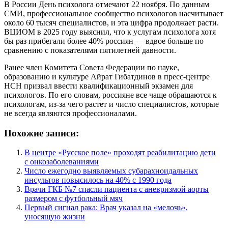
В России День психолога отмечают 22 ноября. По данным
СМИ, профессиональное сообщество психологов насчитывает
около 60 тысяч специалистов, и эта цифра продолжает расти.
ВЦИОМ в 2025 году выяснил, что к услугам психолога хотя
бы раз прибегали более 40% россиян — вдвое больше по
сравнению с показателями пятилетней давности.
Ранее член Комитета Совета Федерации по науке,
образованию и культуре Айрат Гибатдинов в пресс-центре
НСН призвал ввести квалификационный экзамен для
психологов. По его словам, россияне все чаще обращаются к
психологам, из-за чего растет и число специалистов, которые
не всегда являются профессионалами.
Похожие записи:
В центре «Русское поле» проходят реабилитацию дети
с онкозаболеваниями
Число ежегодно выявляемых субарахноидальных
инсультов повысилось на 40% с 1990 года
Врачи ГКБ №7 спасли пациента с аневризмой аорты
размером с футбольный мяч
Первый сигнал рака: Врач указал на «мелочь»,
уносящую жизни