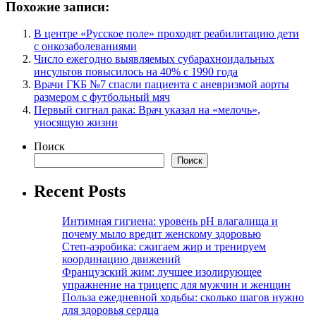
Похожие записи:
В центре «Русское поле» проходят реабилитацию дети
с онкозаболеваниями
Число ежегодно выявляемых субарахноидальных
инсультов повысилось на 40% с 1990 года
Врачи ГКБ №7 спасли пациента с аневризмой аорты
размером с футбольный мяч
Первый сигнал рака: Врач указал на «мелочь»,
уносящую жизни
Поиск
Поиск
Recent Posts
Интимная гигиена: уровень pH влагалища и
почему мыло вредит женскому здоровью
Степ-аэробика: сжигаем жир и тренируем
координацию движений
Французский жим: лучшее изолирующее
упражнение на трицепс для мужчин и женщин
Польза ежедневной ходьбы: сколько шагов нужно
для здоровья сердца