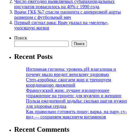
Число ежегодно выявляемых субарахноидальных
инсультов повысилось на 40% с 1990 года
Врачи ГКБ №7 спасли пациента с аневризмой аорты
размером с футбольный мяч
Первый сигнал рака: Врач указал на «мелочь»,
уносящую жизни
Поиск
Поиск
Recent Posts
Интимная гигиена: уровень pH влагалища и
почему мыло вредит женскому здоровью
Степ-аэробика: сжигаем жир и тренируем
координацию движений
Французский жим: лучшее изолирующее
упражнение на трицепс для мужчин и женщин
Польза ежедневной ходьбы: сколько шагов нужно
для здоровья сердца
Как правильно готовить пищу: варка, на пару, су-
вид — сохраняем максимум витаминов
Recent Comments