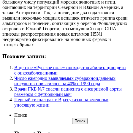
большому числу популяций морских животных и птиц,
обитающих на территории Северной и Южной Америки, а
также Антарктики. Так, за последние два года экологи
выявили несколько мощных вспышек птичьего гриппа среди
альбатросов и тюленей, обитающих у берегов Фолклендских
островов и Южной Георгии, а за минувший год в США
эпизоды распространения новых штаммов H5N1
неоднократно фиксировались на молочных фермах и
птицефабриках.
Похожие записи:
В центре «Русское поле» проходят реабилитацию дети
с онкозаболеваниями
Число ежегодно выявляемых субарахноидальных
инсультов повысилось на 40% с 1990 года
Врачи ГКБ №7 спасли пациента с аневризмой аорты
размером с футбольный мяч
Первый сигнал рака: Врач указал на «мелочь»,
уносящую жизни
Поиск
Поиск