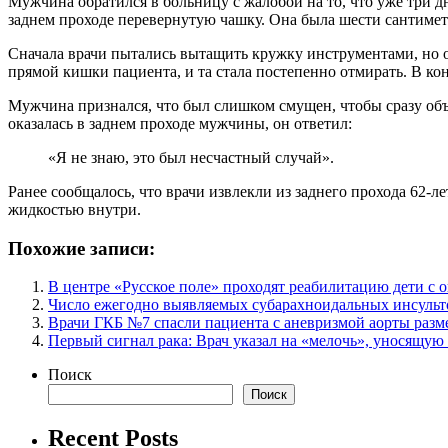
Мужчина обратился в больницу с жалобой на то, что уже три дн
заднем проходе перевернутую чашку. Она была шести сантимет
Сначала врачи пытались вытащить кружку инструментами, но он
прямой кишки пациента, и та стала постепенно отмирать. В к
Мужчина признался, что был слишком смущен, чтобы сразу объя
оказалась в заднем проходе мужчины, он ответил:
«Я не знаю, это был несчастный случай».
Ранее сообщалось, что врачи извлекли из заднего прохода 62-
жидкостью внутри.
Похожие записи:
В центре «Русское поле» проходят реабилитацию дети с 
Число ежегодно выявляемых субарахноидальных инсульто
Врачи ГКБ №7 спасли пациента с аневризмой аорты разм
Первый сигнал рака: Врач указал на «мелочь», уносящую
Поиск
Поиск
Recent Posts