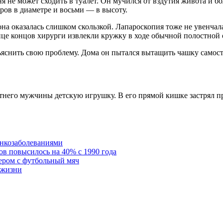
я не может сходить в туалет. Он мучился от вздутия живота и б
ров в диаметре и восьми — в высоту.
а оказалась слишком скользкой. Лапароскопия тоже не увенчалас
онце концов хирурги извлекли кружку в ходе обычной полостной
снить свою проблему. Дома он пытался вытащить чашку самостоя
летнего мужчины детскую игрушку. В его прямой кишке застрял 
онкозаболеваниями
в повысилось на 40% с 1990 года
ером с футбольный мяч
 жизни