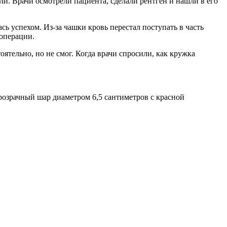
оли. Врачи осмотрели пациента, сделали рентген и нашли в его
ь успехом. Из-за чашки кровь перестал поступать в часть
 операции.
тельно, но не смог. Когда врачи спросили, как кружка
прозрачный шар диаметром 6,5 сантиметров с красной