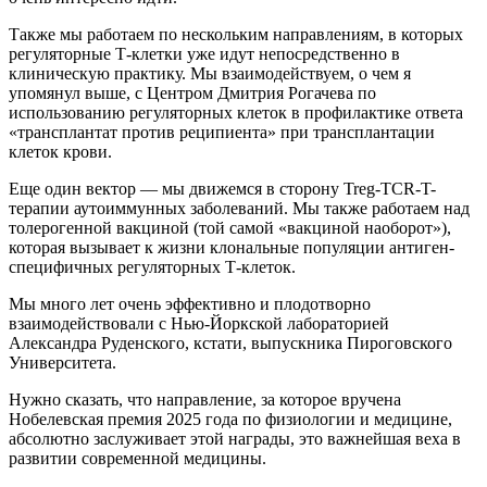
Также мы работаем по нескольким направлениям, в которых
регуляторные Т-клетки уже идут непосредственно в
клиническую практику. Мы взаимодействуем, о чем я
упомянул выше, с Центром Дмитрия Рогачева по
использованию регуляторных клеток в профилактике ответа
«трансплантат против реципиента» при трансплантации
клеток крови.
Еще один вектор — мы движемся в сторону Treg-TCR-T-
терапии аутоиммунных заболеваний. Мы также работаем над
толерогенной вакциной (той самой «вакциной наоборот»),
которая вызывает к жизни клональные популяции антиген-
специфичных регуляторных Т-клеток.
Мы много лет очень эффективно и плодотворно
взаимодействовали с Нью-Йоркской лабораторией
Александра Руденского, кстати, выпускника Пироговского
Университета.
Нужно сказать, что направление, за которое вручена
Нобелевская премия 2025 года по физиологии и медицине,
абсолютно заслуживает этой награды, это важнейшая веха в
развитии современной медицины.