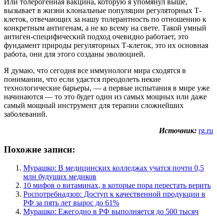
Или толерогенная вакцина, которую я упомянул выше,
вызывает в жизни клональные популяции регуляторных Т-
клеток, отвечающих за нашу толерантность по отношению к
конкретным антигенам, а не ко всему на свете. Такой умный
антиген-специфический подход очевидно работает, это
фундамент природы регуляторных Т-клеток, это их основная
работа, они для этого созданы эволюцией.
Я думаю, что сегодня все иммунологи мира сходятся в
понимании, что если удастся преодолеть некие
технологические барьеры, — а первые испытания в мире уже
начинаются — то это будет один из самых мощных или даже
самый мощный инструмент для терапии сложнейших
заболеваний.
Источник:
rg.ru
Похожие записи:
Мурашко: В медицинских колледжах учатся почти 0,5
млн будущих медиков
10 мифов о витаминах, в которые пора перестать верить
Роспотребнадзор: Доступ к качественной продукции в
РФ за пять лет вырос до 61%
Мурашко: Ежегодно в РФ выполняется до 500 тысяч