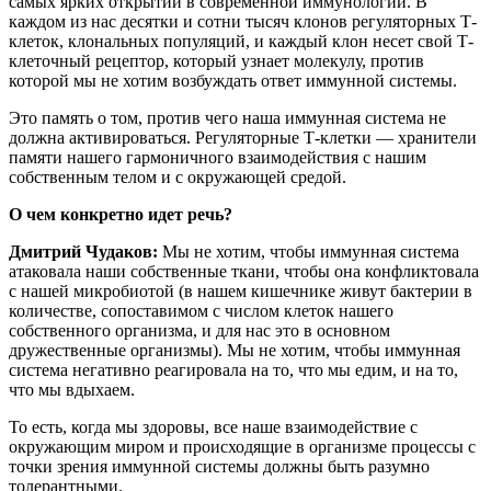
самых ярких открытий в современной иммунологии. В
каждом из нас десятки и сотни тысяч клонов регуляторных Т-
клеток, клональных популяций, и каждый клон несет свой Т-
клеточный рецептор, который узнает молекулу, против
которой мы не хотим возбуждать ответ иммунной системы.
Это память о том, против чего наша иммунная система не
должна активироваться. Регуляторные Т-клетки — хранители
памяти нашего гармоничного взаимодействия с нашим
собственным телом и с окружающей средой.
О чем конкретно идет речь?
Дмитрий Чудаков:
Мы не хотим, чтобы иммунная система
атаковала наши собственные ткани, чтобы она конфликтовала
с нашей микробиотой (в нашем кишечнике живут бактерии в
количестве, сопоставимом с числом клеток нашего
собственного организма, и для нас это в основном
дружественные организмы). Мы не хотим, чтобы иммунная
система негативно реагировала на то, что мы едим, и на то,
что мы вдыхаем.
То есть, когда мы здоровы, все наше взаимодействие с
окружающим миром и происходящие в организме процессы с
точки зрения иммунной системы должны быть разумно
толерантными.