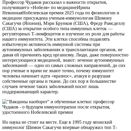
Профессор Чудаков рассказал о важности открытия,
получившего «Нобеля» по медицинеИрина
НевиннаяНобелевская премия 2025 года по физиологии и
медицине присуждена ученым-иммунологам Шимону
Сакагучи (Япония), Мэри Брунков (США), Фреду Рамсделлу
(США) за открытие особого типа иммунных клеток —
регуляторных Т-лимфоцитов и изучение их роли для работы
нашего иммунитета. Эти клетки способны подавлять
избыточную активность иммунной системы при
аутоиммунных заболеваниях и трансплантации органов, не
давая ей причинять вред организму. Люди, даже поверхностно
интересующиеся медициной, знают: лечение аутоиммунных
заболеваний — одно из самых сложных направлений, до сих
пор ученые и врачи не знают точно, почему иммунитет
человека начинает идти «вразнос», атакуя и разрушая
собственные органы и ткани. До сих пор в большинстве
случаев лечение таких заболеваний носит лишь
поддерживающий характер.
Но наука не стоит на месте. Еще в 1995 году японский
иммунолог Шимон Сакагучи впервые обнаружил тип Т-