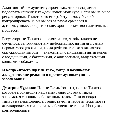
Адаптивный иммунитет устроен так, что он старается
подобрать ключик к каждой новой молекуле. Если бы не было
регуляторных Т-клеток, то его работу некому было бы
контролировать. И он бы раз за разом срывался в
аутоиммунные, аллергические, хронические воспалительные
процессы.
Регуляторные Т- клетки следят за тем, чтобы такого не
случалось, запоминают эту информацию, начиная с самых
первых месяцев жизни, когда ребенок только знакомится с
окружающим миром — знакомится с пищевыми антигенами,
с воздушными, с бактериями, с аллергенами, выделяемыми
кошками, собаками…
И когда «что-то идет не так», тогда и возникают
аллергические реакции и прочие аутоиммунные
заболевания?
Дмитрий Чудаков:
Новые Т-лимфоциты, новые Т-клетки,
которые производит наша иммунная система, также
знакомятся с нашим собственным телом. Они выходят из
тимуса на периферию, путешествуют и теоретически могут
активироваться и атаковать собственные ткани. Их нужно
контролировать.