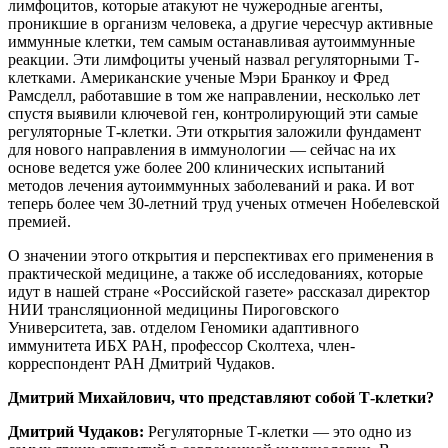
лимфоцитов, которые атакуют не чужеродные агенты,
проникшие в организм человека, а другие чересчур активные
иммунные клетки, тем самым останавливая аутоиммунные
реакции. Эти лимфоциты ученый назвал регуляторными Т-
клетками. Американские ученые Мэри Бранкоу и Фред
Рамсделл, работавшие в том же направлении, несколько лет
спустя выявили ключевой ген, контролирующий эти самые
регуляторные Т-клетки. Эти открытия заложили фундамент
для нового направления в иммунологии — сейчас на их
основе ведется уже более 200 клинических испытаний
методов лечения аутоиммунных заболеваний и рака. И вот
теперь более чем 30-летний труд ученых отмечен Нобелевской
премией.
О значении этого открытия и перспективах его применения в
практической медицине, а также об исследованиях, которые
идут в нашей стране «Российской газете» рассказал директор
НИИ трансляционной медицины Пироговского
Университета, зав. отделом Геномики адаптивного
иммунитета ИБХ РАН, профессор Сколтеха, член-
корреспондент РАН Дмитрий Чудаков.
Дмитрий Михайлович, что представляют собой Т-клетки?
Дмитрий Чудаков:
Регуляторные Т-клетки — это одно из