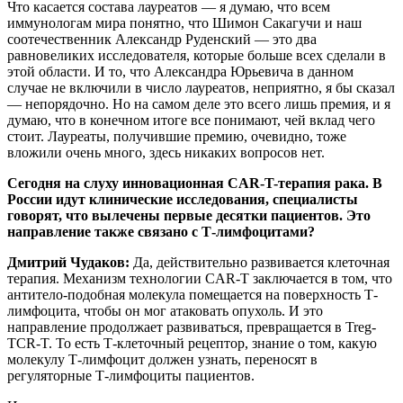
Что касается состава лауреатов — я думаю, что всем
иммунологам мира понятно, что Шимон Сакагучи и наш
соотечественник Александр Руденский — это два
равновеликих исследователя, которые больше всех сделали в
этой области. И то, что Александра Юрьевича в данном
случае не включили в число лауреатов, неприятно, я бы сказал
— непорядочно. Но на самом деле это всего лишь премия, и я
думаю, что в конечном итоге все понимают, чей вклад чего
стоит. Лауреаты, получившие премию, очевидно, тоже
вложили очень много, здесь никаких вопросов нет.
Сегодня на слуху инновационная CAR-T-терапия рака. В
России идут клинические исследования, специалисты
говорят, что вылечены первые десятки пациентов. Это
направление также связано с Т-лимфоцитами?
Дмитрий Чудаков:
Да, действительно развивается клеточная
терапия. Механизм технологии CAR-T заключается в том, что
антитело-подобная молекула помещается на поверхность Т-
лимфоцита, чтобы он мог атаковать опухоль. И это
направление продолжает развиваться, превращается в Treg-
TCR-T. То есть Т-клеточный рецептор, знание о том, какую
молекулу Т-лимфоцит должен узнать, переносят в
регуляторные Т-лимфоциты пациентов.