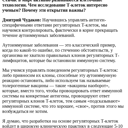
технологии. Чем исследование Т-клеток интересно
ученым? Почему эти открытия важны?
Дмитрий Чудаков:
Научившись управлять антиген-
специфичными ответами регуляторных Т-клеток, мы
научимся контролировать, фактически в корне прекращать
течение аутоиммунных заболеваний.
Аутоиммунные заболевания — это классический пример,
когда по какой-то ошибке, по стечению обстоятельств, у
организма не хватило правильных клонов регуляторных Т-
лимфоцитов, которые бы остановили иммунную систему.
Мы учимся управлять поведением регуляторных Т-клеток:
либо привносим их клоны, способные эту аутоиммунную
реакцию остановить, либо используем так называемые
толерогенные вакцины — такие «вакцины наоборот»,
которые, вместо того, чтобы провоцировать ответ иммунной
системы на конкретные антигены, провоцируют ответ
регуляторных клонов Т-клеток, тем самым «подсказывают»
иммунной системе, что это хорошее, «свое», против этого мы
возбуждаться не хотим.
Я думаю, что разработки на основе регуляторных Т-клеток
войдут в широкую клиническую практику в следующие 5-10