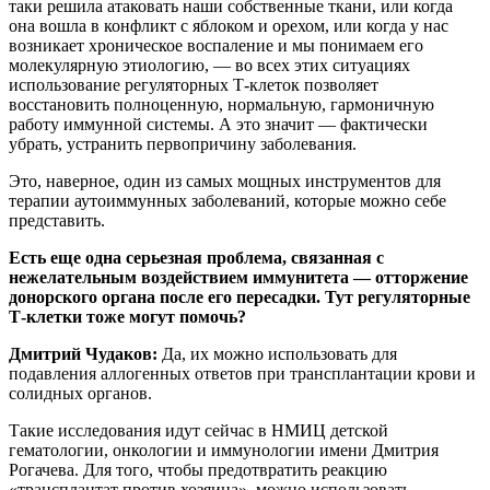
таки решила атаковать наши собственные ткани, или когда
она вошла в конфликт с яблоком и орехом, или когда у нас
возникает хроническое воспаление и мы понимаем его
молекулярную этиологию, — во всех этих ситуациях
использование регуляторных Т-клеток позволяет
восстановить полноценную, нормальную, гармоничную
работу иммунной системы. А это значит — фактически
убрать, устранить первопричину заболевания.
Это, наверное, один из самых мощных инструментов для
терапии аутоиммунных заболеваний, которые можно себе
представить.
Есть еще одна серьезная проблема, связанная с
нежелательным воздействием иммунитета — отторжение
донорского органа после его пересадки. Тут регуляторные
Т-клетки тоже могут помочь?
Дмитрий Чудаков:
Да, их можно использовать для
подавления аллогенных ответов при трансплантации крови и
солидных органов.
Такие исследования идут сейчас в НМИЦ детской
гематологии, онкологии и иммунологии имени Дмитрия
Рогачева. Для того, чтобы предотвратить реакцию
«трансплантат против хозяина», можно использовать