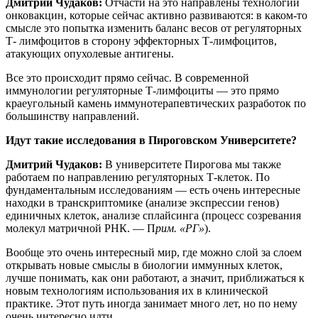
Дмитрий Чудаков:
Отчасти на это направлены технологии
онковакцин, которые сейчас активно развиваются: в каком-то
смысле это попытка изменить баланс весов от регуляторных
Т- лимфоцитов в сторону эффекторных Т-лимфоцитов,
атакующих опухолевые антигены.
Все это происходит прямо сейчас. В современной
иммунологии регуляторные Т-лимфоциты — это прямо
краеугольный камень иммунотерапевтических разработок по
большинству направлений.
Идут такие исследования в Пироговском Университете?
Дмитрий Чудаков:
В университете Пирогова мы также
работаем по направлению регуляторных Т-клеток. По
фундаментальным исследованиям — есть очень интересные
находки в транскриптомике (анализе экспрессии генов)
единичных клеток, анализе сплайсинга (процесс созревания
молекул матричной РНК. — П
рим. «РГ»
).
Вообще это очень интересный мир, где можно слой за слоем
открывать новые смыслы в биологии иммунных клеток,
лучше понимать, как они работают, а значит, приближаться к
новым технологиям использования их в клинической
практике. Этот путь иногда занимает много лет, но по нему
очень интересно идти.