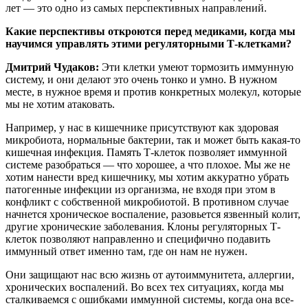
лет — это одно из самых перспективных направлений.
Какие перспективы откроются перед медиками, когда мы
научимся управлять этими регуляторными Т-клетками?
Дмитрий Чудаков:
Эти клетки умеют тормозить иммунную
систему, и они делают это очень тонко и умно. В нужном
месте, в нужное время и против конкретных молекул, которые
мы не хотим атаковать.
Например, у нас в кишечнике присутствуют как здоровая
микробиота, нормальные бактерии, так и может быть какая-то
кишечная инфекция. Память Т-клеток позволяет иммунной
системе разобраться — что хорошее, а что плохое. Мы же не
хотим нанести вред кишечнику, мы хотим аккуратно убрать
патогенные инфекции из организма, не входя при этом в
конфликт с собственной микробиотой. В противном случае
начнется хроническое воспаление, разовьется язвенный колит,
другие хронические заболевания. Клоны регуляторных Т-
клеток позволяют направленно и специфично подавить
иммунный ответ именно там, где он нам не нужен.
Они защищают нас всю жизнь от аутоиммунитета, аллергии,
хронических воспалений. Во всех тех ситуациях, когда мы
сталкиваемся с ошибками иммунной системы, когда она все-