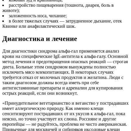
расстройство пищеварения (тошнота, диарея, боль в
животе);
заложенность носа, чихание;
в более тяжелых случаях — затрудненное дыхание, отек
Квинке или анафилактический шок.
Диагностика и лечение
Для диагностики синдрома альфа-гал применяется анализ
крови на специфические IgE-антитела к альфа-галу. Основной
метод лечения и предотвращения опасных реакций — строгая
диета. Больные этим синдромом вынуждены полностью
исключить мясо млекопитающих. В некоторых случаях
требуется отказ от молочных продуктов и желатина. Люди с
таким диагнозом должны всегда иметь при себе
антигистаминные препараты и адреналин для купирования
острых реакций, если они возникнут.
«Принудительное вегетарианство и веганство у пострадавших
имеет аллергическую природу. Как именно клещи
сенситизируют пострадавших от их укусов к альфа-гал, пока
неясно, но точно участвует их слюна. Россияне и другие
европейцы — не радуйтесь, проблема не чисто американская.
Привычные для москвичей и сибиряков иксодовые клещи