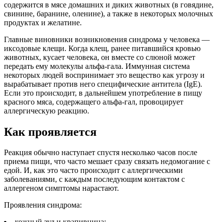
содержится в мясе домашних и диких животных (в говядине,
свинине, баранине, оленине), а также в некоторых молочных
продуктах и желатине.
Главные виновники возникновения синдрома у человека —
иксодовые клещи. Когда клещ, ранее питавшийся кровью
животных, кусает человека, он вместе со слюной может
передать ему молекулы альфа-гала. Иммунная система
некоторых людей воспринимает это вещество как угрозу и
вырабатывает против него специфические антитела (IgE).
Если это происходит, в дальнейшем употребление в пищу
красного мяса, содержащего альфа-гал, провоцирует
аллергическую реакцию.
Как проявляется
Реакция обычно наступает спустя несколько часов после
приема пищи, что часто мешает сразу связать недомогание с
едой. И, как это часто происходит с аллергическими
заболеваниями, с каждым последующим контактом с
аллергеном симптомы нарастают.
Проявления синдрома:
кожный зуд и крапивница;