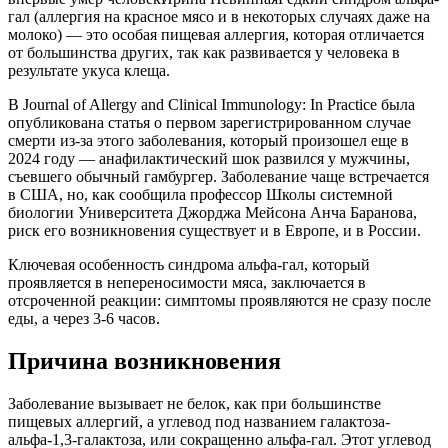
гал (аллергия на красное мясо и в некоторых случаях даже на
молоко) — это особая пищевая аллергия, которая отличается
от большинства других, так как развивается у человека в
результате укуса клеща.
В Journal of Allergy and Clinical Immunology: In Practice была
опубликована статья о первом зарегистрированном случае
смерти из-за этого заболевания, который произошел еще в
2024 году — анафилактический шок развился у мужчины,
съевшего обычный гамбургер. Заболевание чаще встречается
в США, но, как сообщила профессор Школы системной
биологии Университета Джорджа Мейсона Анча Баранова,
риск его возникновения существует и в Европе, и в России.
Ключевая особенность синдрома альфа-гал, который
проявляется в непереносимости мяса, заключается в
отсроченной реакции: симптомы проявляются не сразу после
еды, а через 3-6 часов.
Причина возникновения
Заболевание вызывает не белок, как при большинстве
пищевых аллергий, а углевод под названием галактоза-
альфа-1,3-галактоза, или сокращенно альфа-гал. Этот углевод