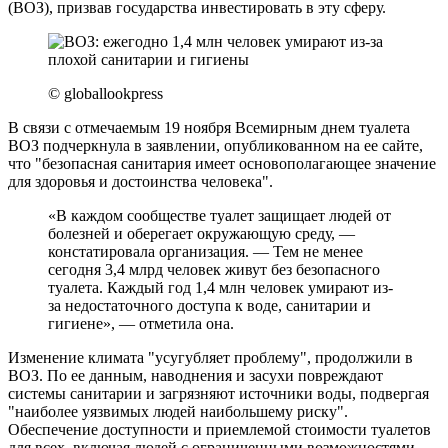
(ВОЗ), призвав государства инвестировать в эту сферу.
© globallookpress
В связи с отмечаемым 19 ноября Всемирным днем туалета
ВОЗ подчеркнула в заявлении, опубликованном на ее сайте,
что "безопасная санитария имеет основополагающее значение
для здоровья и достоинства человека".
«В каждом сообществе туалет защищает людей от
болезней и оберегает окружающую среду, —
констатировала организация. — Тем не менее
сегодня 3,4 млрд человек живут без безопасного
туалета. Каждый год 1,4 млн человек умирают из-
за недостаточного доступа к воде, санитарии и
гигиене», — отметила она.
Изменение климата "усугубляет проблему", продолжили в
ВОЗ. По ее данным, наводнения и засухи повреждают
системы санитарии и загрязняют источники воды, подвергая
"наиболее уязвимых людей наибольшему риску".
Обеспечение доступности и приемлемой стоимости туалетов
для всех, включая людей с ограниченными возможностями, —