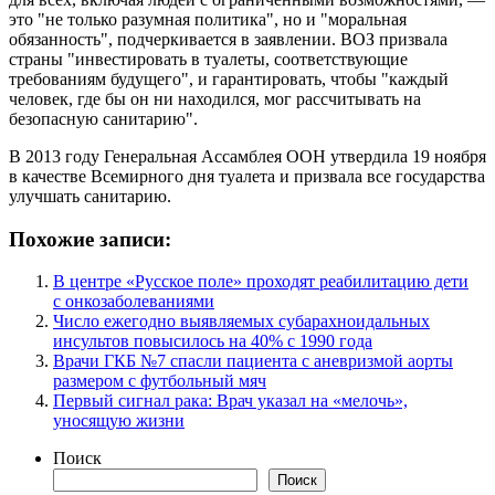
это "не только разумная политика", но и "моральная
обязанность", подчеркивается в заявлении. ВОЗ призвала
страны "инвестировать в туалеты, соответствующие
требованиям будущего", и гарантировать, чтобы "каждый
человек, где бы он ни находился, мог рассчитывать на
безопасную санитарию".
В 2013 году Генеральная Ассамблея ООН утвердила 19 ноября
в качестве Всемирного дня туалета и призвала все государства
улучшать санитарию.
Похожие записи:
В центре «Русское поле» проходят реабилитацию дети
с онкозаболеваниями
Число ежегодно выявляемых субарахноидальных
инсультов повысилось на 40% с 1990 года
Врачи ГКБ №7 спасли пациента с аневризмой аорты
размером с футбольный мяч
Первый сигнал рака: Врач указал на «мелочь»,
уносящую жизни
Поиск
Поиск