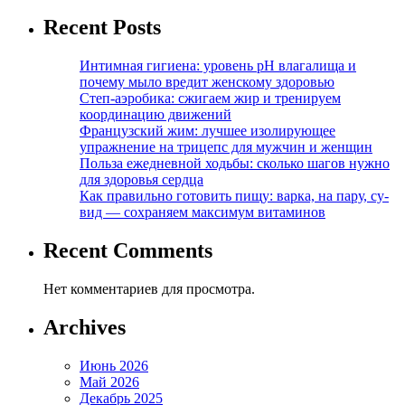
Recent Posts
Интимная гигиена: уровень pH влагалища и
почему мыло вредит женскому здоровью
Степ-аэробика: сжигаем жир и тренируем
координацию движений
Французский жим: лучшее изолирующее
упражнение на трицепс для мужчин и женщин
Польза ежедневной ходьбы: сколько шагов нужно
для здоровья сердца
Как правильно готовить пищу: варка, на пару, су-
вид — сохраняем максимум витаминов
Recent Comments
Нет комментариев для просмотра.
Archives
Июнь 2026
Май 2026
Декабрь 2025