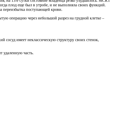
ния, на 13-е сутки состояние младенца резко ухудшилось. МСКТ
огда плод еще был в утробе, и не выполняла своих функций.
-за переизбытка поступающей крови.
тую операцию через небольшой разрез на грудной клетке –
кий сосуд имеет неклассическую структуру своих стенок,
т удаленную часть.