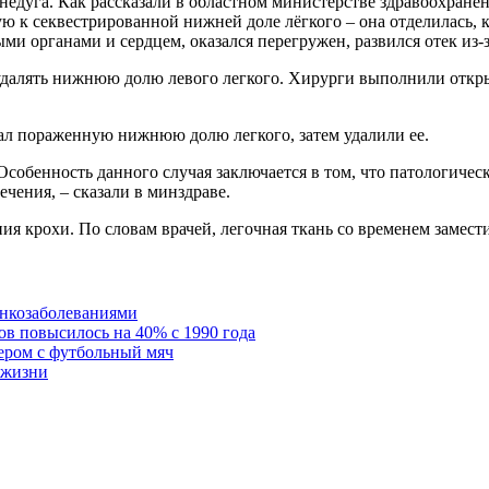
 недуга. Как рассказали в областном министерстве здравоохране
 к секвестрированной нижней доле лёгкого – она отделилась, к
ми органами и сердцем, оказался перегружен, развился отек из
удалять нижнюю долю левого легкого. Хирурги выполнили откры
тал пораженную нижнюю долю легкого, затем удалили ее.
Особенность данного случая заключается в том, что патологичес
чения, – сказали в минздраве.
 крохи. По словам врачей, легочная ткань со временем замести
онкозаболеваниями
в повысилось на 40% с 1990 года
ером с футбольный мяч
 жизни