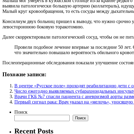
Малыш мог умереть в кузбасской столице из-за крайне редкого
выявила патологически большую артерию (коллатераль), идущую
Малый круг кровообращения, то есть сосуды между дыхательны
Консилиум двух больниц пришел к выводу, что нужно срочно 
левостороннюю боковую торакотомию.
Далее скорректировали патологический сосуд, чтобы он не пи
Провели подобное лечение впервые за последние 50 лет. 
что значительно повышало вероятность обильного кровоте
Послеоперационные обследования показали улучшение состояния
Похожие записи:
В центре «Русское поле» проходят реабилитацию дети с 
Число ежегодно выявляемых субарахноидальных инсульто
Врачи ГКБ №7 спасли пациента с аневризмой аорты разм
Первый сигнал рака: Врач указал на «мелочь», уносящую
Поиск
Поиск
Recent Posts