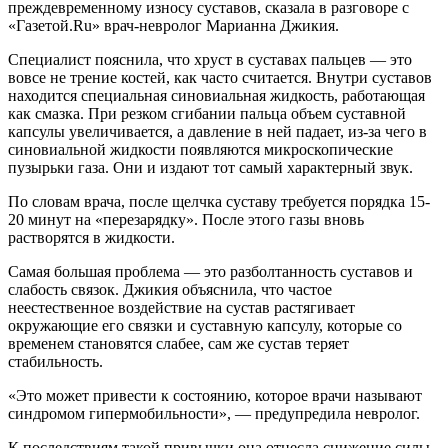
преждевременному износу суставов, сказала в разговоре с
«Газетой.Ru» врач-невролог Марианна Джикия.
Специалист пояснила, что хруст в суставах пальцев — это
вовсе не трение костей, как часто считается. Внутри суставов
находится специальная синовиальная жидкость, работающая
как смазка. При резком сгибании пальца объем суставной
капсулы увеличивается, а давление в ней падает, из-за чего в
синовиальной жидкости появляются микроскопические
пузырьки газа. Они и издают тот самый характерный звук.
По словам врача, после щелчка суставу требуется порядка 15-
20 минут на «перезарядку». После этого газы вновь
растворятся в жидкости.
Самая большая проблема — это разболтанность суставов и
слабость связок. Джикия объяснила, что частое
неестественное воздействие на сустав растягивает
окружающие его связки и суставную капсулу, которые со
временем становятся слабее, сам же сустав теряет
стабильность.
«Это может привести к состоянию, которое врачи называют
синдромом гипермобильности», — предупредила невролог.
К последствиям такой привычки она отнесла снижение силы