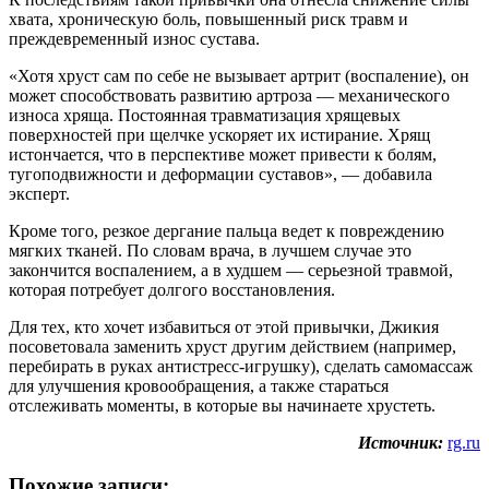
хвата, хроническую боль, повышенный риск травм и
преждевременный износ сустава.
«Хотя хруст сам по себе не вызывает артрит (воспаление), он
может способствовать развитию артроза — механического
износа хряща. Постоянная травматизация хрящевых
поверхностей при щелчке ускоряет их истирание. Хрящ
истончается, что в перспективе может привести к болям,
тугоподвижности и деформации суставов», — добавила
эксперт.
Кроме того, резкое дергание пальца ведет к повреждению
мягких тканей. По словам врача, в лучшем случае это
закончится воспалением, а в худшем — серьезной травмой,
которая потребует долгого восстановления.
Для тех, кто хочет избавиться от этой привычки, Джикия
посоветовала заменить хруст другим действием (например,
перебирать в руках антистресс-игрушку), сделать самомассаж
для улучшения кровообращения, а также стараться
отслеживать моменты, в которые вы начинаете хрустеть.
Источник:
rg.ru
Похожие записи: