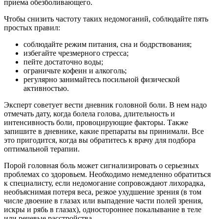
приема обезболивающего.
Чтобы снизить частоту таких недомоганий, соблюдайте пять
простых правил:
соблюдайте режим питания, сна и бодрствования;
избегайте чрезмерного стресса;
пейте достаточно воды;
ограничьте кофеин и алкоголь;
регулярно занимайтесь посильной физической
активностью.
Эксперт советует вести дневник головной боли. В нем надо
отмечать дату, когда болела голова, длительность и
интенсивность боли, провоцирующие факторы. Также
запишите в дневнике, какие препараты вы принимали. Все
это пригодится, когда вы обратитесь к врачу для подбора
оптимальной терапии.
Порой головная боль может сигнализировать о серьезных
проблемах со здоровьем. Необходимо немедленно обратиться
к специалисту, если недомогание сопровождают лихорадка,
необъяснимая потеря веса, резкое ухудшение зрения (в том
числе двоение в глазах или выпадение части полей зрения,
искры и рябь в глазах), одностороннее покалывание в теле
или речевые расстройства.