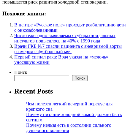
повышается риск развития холодовой стенокардии.
Похожие записи:
В центре «Русское поле» проходят реабилитацию дети
с онкозаболеваниями
Число ежегодно выявляемых субарахноидальных
инсультов повысилось на 40% с 1990 года
Врачи ГКБ №7 спасли пациента с аневризмой аорты
размером с футбольный мяч
Первый сигнал рака: Врач указал на «мелочь»,
уносящую жизни
Поиск
Поиск
Recent Posts
Чем полезен легкий вечерний перекус для
крепкого сна
Почему питание холодной зимой должно быть
сытным
Почему нельзя есть в состоянии сильного
душевного волнения