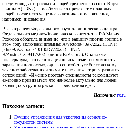
среди молодых взрослых и людей среднего возраста. Вирус
гриппа A(H3N2) — особо тяжело протекает у пожилых
людей, после него чаще всего возникают осложнения,
например, пневмония.
Врач-терапевт Федерального научно-клинического центра
Федерального медико-биологического агентства РФ Мария
Рожкова обратила внимание, что в вакцину против гриппа в
этом году включены штаммы: A/Victoria/4897/2022 (H1N1)
pdm09; A/Croatia/10136RV/2023 (H3N2);
B/Austria/1359417/2021 (линия B/Victoria). Она также
подчеркнула, что вакцинация не исключает возможность
заражения полностью, однако способствует более легкому
течению заболевания и значительно снижает риск развития
осложнений. «Именно поэтому специалисты рекомендуют
ежегодно прививаться, что наиболее актуально для людей,
входящих в группы риска», — заключила врач.
Источник:
rg.ru
Похожие записи:
Лучшие упражнения для укрепления сердечно-
сосудистой системы
Упражнения для поддержания гибкости и эластичности