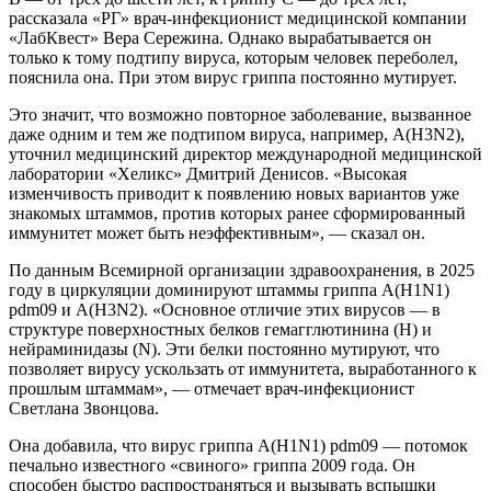
рассказала «РГ» врач-инфекционист медицинской компании
«ЛабКвест» Вера Сережина. Однако вырабатывается он
только к тому подтипу вируса, которым человек переболел,
пояснила она. При этом вирус гриппа постоянно мутирует.
Это значит, что возможно повторное заболевание, вызванное
даже одним и тем же подтипом вируса, например, A(H3N2),
уточнил медицинский директор международной медицинской
лаборатории «Хеликс» Дмитрий Денисов. «Высокая
изменчивость приводит к появлению новых вариантов уже
знакомых штаммов, против которых ранее сформированный
иммунитет может быть неэффективным», — сказал он.
По данным Всемирной организации здравоохранения, в 2025
году в циркуляции доминируют штаммы гриппа A(H1N1)
pdm09 и A(H3N2). «Основное отличие этих вирусов — в
структуре поверхностных белков гемагглютинина (H) и
нейраминидазы (N). Эти белки постоянно мутируют, что
позволяет вирусу ускользать от иммунитета, выработанного к
прошлым штаммам», — отмечает врач-инфекционист
Светлана Звонцова.
Она добавила, что вирус гриппа A(H1N1) pdm09 — потомок
печально известного «свиного» гриппа 2009 года. Он
способен быстро распространяться и вызывать вспышки