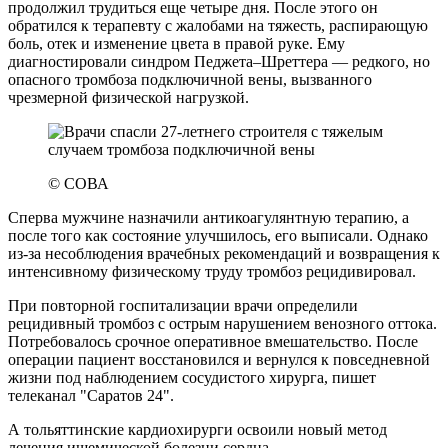
продолжил трудиться еще четыре дня. После этого он
обратился к терапевту с жалобами на тяжесть, распирающую
боль, отек и изменение цвета в правой руке. Ему
диагностировали синдром Педжета–Шреттера — редкого, но
опасного тромбоза подключичной вены, вызванного
чрезмерной физической нагрузкой.
© СОВА
Сперва мужчине назначили антикоагулянтную терапию, а
после того как состояние улучшилось, его выписали. Однако
из-за несоблюдения врачебных рекомендаций и возвращения к
интенсивному физическому труду тромбоз рецидивировал.
При повторной госпитализации врачи определили
рецидивный тромбоз с острым нарушением венозного оттока.
Потребовалось срочное оперативное вмешательство. После
операции пациент восстановился и вернулся к повседневной
жизни под наблюдением сосудистого хирурга, пишет
телеканал "Саратов 24".
А тольяттинские кардиохирурги освоили новый метод
лечения ишемической болезни сердца.