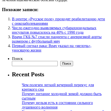
Похожие записи:
В центре «Русское поле» проходят реабилитацию дети
с онкозаболеваниями
Число ежегодно выявляемых субарахноидальных
инсультов повысилось на 40% с 1990 года
Врачи ГКБ №7 спасли пациента с аневризмой аорты
размером с футбольный мяч
Первый сигнал рака: Врач указал на «мелочь»,
уносящую жизни
Поиск
Поиск
Recent Posts
Чем полезен легкий вечерний перекус для
крепкого сна
Почему питание холодной зимой должно быть
сытным
Почему нельзя есть в состоянии сильного
душевного волнения