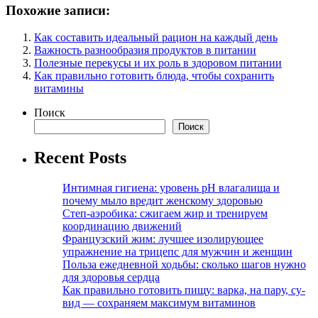
Похожие записи:
Как составить идеальный рацион на каждый день
Важность разнообразия продуктов в питании
Полезные перекусы и их роль в здоровом питании
Как правильно готовить блюда, чтобы сохранить
витамины
Поиск
Поиск
Recent Posts
Интимная гигиена: уровень pH влагалища и
почему мыло вредит женскому здоровью
Степ-аэробика: сжигаем жир и тренируем
координацию движений
Французский жим: лучшее изолирующее
упражнение на трицепс для мужчин и женщин
Польза ежедневной ходьбы: сколько шагов нужно
для здоровья сердца
Как правильно готовить пищу: варка, на пару, су-
вид — сохраняем максимум витаминов