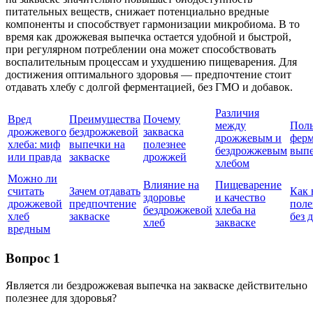
питательных веществ, снижает потенциально вредные
компоненты и способствует гармонизации микробиома. В то
время как дрожжевая выпечка остается удобной и быстрой,
при регулярном потреблении она может способствовать
воспалительным процессам и ухудшению пищеварения. Для
достижения оптимального здоровья — предпочтение стоит
отдавать хлебу с долгой ферментацией, без ГМО и добавок.
Различия
Вред
Преимущества
Почему
между
Поль
дрожжевого
бездрожжевой
закваска
дрожжевым и
фер
хлеба: миф
выпечки на
полезнее
бездрожжевым
вып
или правда
закваске
дрожжей
хлебом
Можно ли
Влияние на
Пищеварение
считать
Зачем отдавать
Как 
здоровье
и качество
дрожжевой
предпочтение
поле
бездрожжевой
хлеба на
хлеб
закваске
без 
хлеб
закваске
вредным
Вопрос 1
Является ли бездрожжевая выпечка на закваске действительно
полезнее для здоровья?