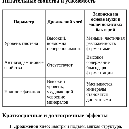
Питательные свойства и усвояемость
Закваска на
основе муки и
Параметр
Дрожжевой хлеб
молочнокислых
бактерий
Высокий,
Меньше, частичная
Уровень глютена
возможна
разложенность
непереносимость
ферментами
Высокое
Антиазидаминовые
содержание
Отсутствуют
свойства
благодаря
ферментации
Высокий
Уменьшается,
уровень,
минералы
Наличие фитинов
ухудшающий
становятся
усвоение
доступными
минералов
Краткосрочные и долгосрочные эффекты
Дрожжевой хлеб:
Быстрый подъем, мягкая структура,