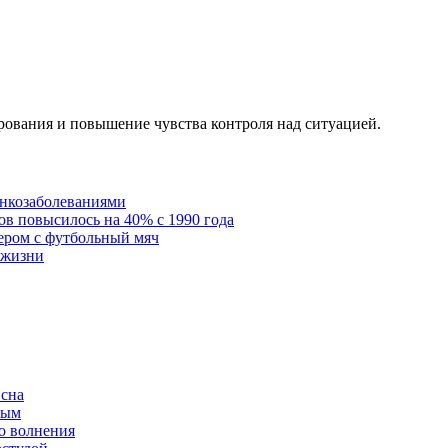
ирования и повышение чувства контроля над ситуацией.
онкозаболеваниями
в повысилось на 40% с 1990 года
ером с футбольный мяч
 жизни
 сна
ным
о волнения