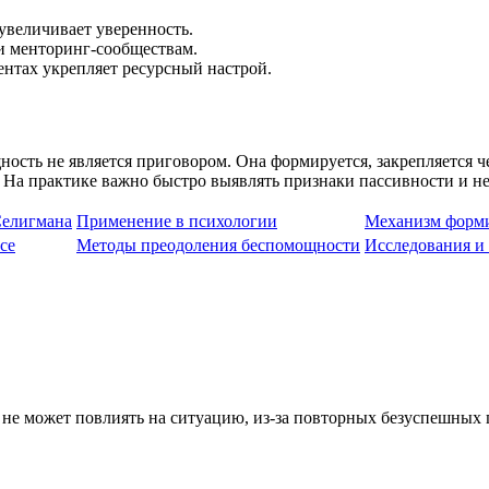
увеличивает уверенность.
ли менторинг-сообществам.
ентах укрепляет ресурсный настрой.
ть не является приговором. Она формируется, закрепляется че
 На практике важно быстро выявлять признаки пассивности и не
Селигмана
Применение в психологии
Механизм форм
се
Методы преодоления беспомощности
Исследования и
о не может повлиять на ситуацию, из-за повторных безуспешных 