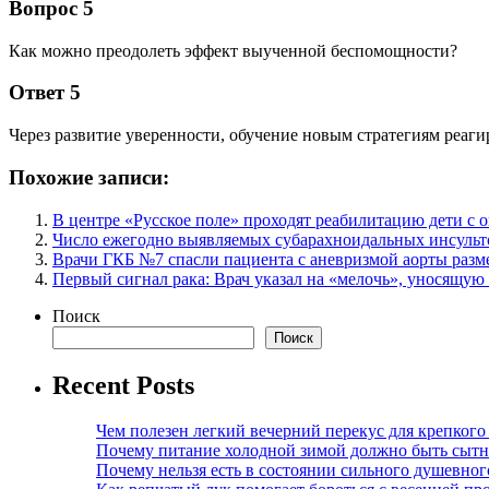
Вопрос 5
Как можно преодолеть эффект выученной беспомощности?
Ответ 5
Через развитие уверенности, обучение новым стратегиям реаг
Похожие записи:
В центре «Русское поле» проходят реабилитацию дети с 
Число ежегодно выявляемых субарахноидальных инсульто
Врачи ГКБ №7 спасли пациента с аневризмой аорты разм
Первый сигнал рака: Врач указал на «мелочь», уносящую
Поиск
Поиск
Recent Posts
Чем полезен легкий вечерний перекус для крепкого
Почему питание холодной зимой должно быть сыт
Почему нельзя есть в состоянии сильного душевног