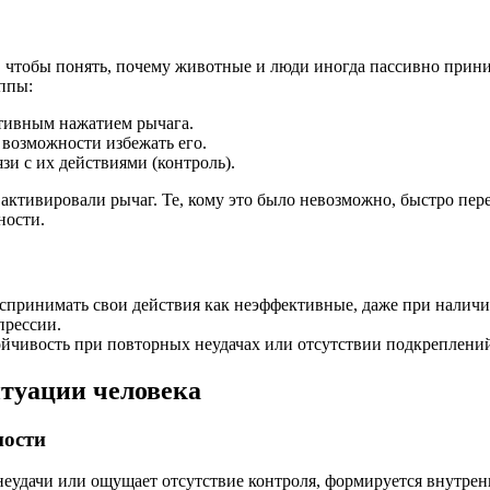
 чтобы понять, почему животные и люди иногда пассивно прини
уппы:
тивным нажатием рычага.
 возможности избежать его.
зи с их действиями (контроль).
 активировали рычаг. Те, кому это было невозможно, быстро пере
ности.
спринимать свои действия как неэффективные, даже при налич
прессии.
ойчивость при повторных неудачах или отсутствии подкреплений
итуации человека
ности
 неудачи или ощущает отсутствие контроля, формируется внутре