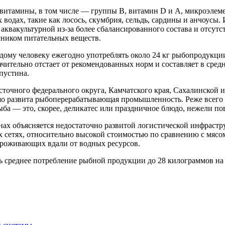
 витамины, в том числе — группы B, витамин D и А, микроэлем
одах, такие как лосось, скумбрия, сельдь, сардины и анчоусы.
аквакультурной из-за более сбалансированного состава и отсутс
чником питательных веществ.
ому человеку ежегодно употреблять около 24 кг рыбопродукции,
ительно отстает от рекомендованных норм и составляет в средн
пустина.
очного федерального округа, Камчатского края, Сахалинской и
о развита рыбоперерабатывающая промышленность. Реже всего о
ыба — это, скорее, деликатес или праздничное блюдо, нежели п
нах объясняется недостаточно развитой логистической инфрастр
сетях, относительно высокой стоимостью по сравнению с мясом
проживающих вдали от водных ресурсов.
 среднее потребление рыбной продукции до 28 килограммов на ч