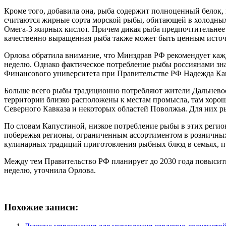
Кроме того, добавила она, рыба содержит полноценный белок,
считаются жирные сорта морской рыбы, обитающей в холодных в
Омега-3 жирных кислот. Причем дикая рыба предпочтительнее 
качественно выращенная рыба также может быть ценным исто
Орлова обратила внимание, что Минздрав РФ рекомендует кажд
неделю. Однако фактическое потребление рыбы россиянами знач
Финансового университета при Правительстве РФ Надежда Ка
Больше всего рыбы традиционно потребляют жители Дальневост
территории близко расположены к местам промысла, там хорош
Северного Кавказа и некоторых областей Поволжья. Для них р
По словам Капустиной, низкое потребление рыбы в этих регио
побережья регионы, ограниченным ассортиментом в розничных 
кулинарных традиций приготовления рыбных блюд в семьях, 
Между тем Правительство РФ планирует до 2030 года повысить
неделю, уточнила Орлова.
Похожие записи: