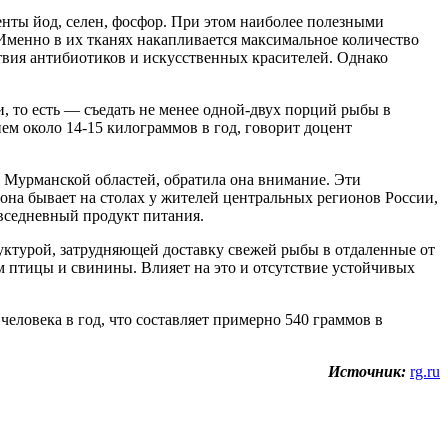
енты йод, селен, фосфор. При этом наиболее полезными
 Именно в их тканях накапливается максимальное количество
твия антибиотиков и искусственных красителей. Однако
 то есть — съедать не менее одной-двух порций рыбы в
ем около 14-15 килограммов в год, говорит доцент
 Мурманской областей, обратила она внимание. Эти
на бывает на столах у жителей центральных регионов России,
овседневный продукт питания.
уктурой, затрудняющей доставку свежей рыбы в отдаленные от
 птицы и свинины. Влияет на это и отсутствие устойчивых
еловека в год, что составляет примерно 540 граммов в
Источник:
rg.ru