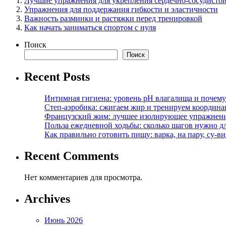
Лучшие упражнения для укрепления сердечно-сосудисто
Упражнения для поддержания гибкости и эластичности
Важность разминки и растяжки перед тренировкой
Как начать заниматься спортом с нуля
Поиск
Поиск
Recent Posts
Интимная гигиена: уровень pH влагалища и почем
Степ-аэробика: сжигаем жир и тренируем координ
Французский жим: лучшее изолирующее упражнени
Польза ежедневной ходьбы: сколько шагов нужно дл
Как правильно готовить пищу: варка, на пару, су-
Recent Comments
Нет комментариев для просмотра.
Archives
Июнь 2026