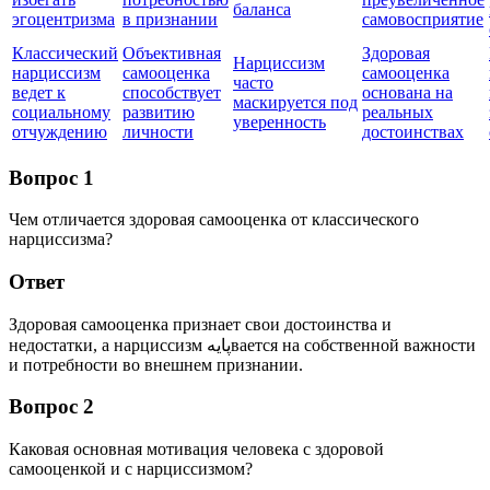
баланса
эгоцентризма
в признании
самовосприятие
Классический
Объективная
Здоровая
Нарциссизм
нарциссизм
самооценка
самооценка
часто
ведет к
способствует
основана на
маскируется под
социальному
развитию
реальных
уверенность
отчуждению
личности
достоинствах
Вопрос 1
Чем отличается здоровая самооценка от классического
нарциссизма?
Ответ
Здоровая самооценка признает свои достоинства и
недостатки, а нарциссизм پایهвается на собственной важности
и потребности во внешнем признании.
Вопрос 2
Каковая основная мотивация человека с здоровой
самооценкой и с нарциссизмом?