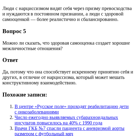
Люди с нарциссизмом видят себя через призму превосходства
и нуждаются в постоянном признании, а люди с здоровой
самооценкой — более реалистично и сбалансированно.
Вопрос 5
Можно ли сказать, что здоровая самооценка создает хорошие
межличностные отношения?
Ответ
Да, потому что она способствует искреннему принятию себя и
других, в отличие от нарциссизма, который может мешать
конструктивному взаимодействию.
Похожие записи:
В центре «Русское поле» проходят реабилитацию дети
с онкозаболеваниями
Число ежегодно выявляемых субарахноидальных
инсультов повысилось на 40% с 1990 года
Врачи ГКБ №7 спасли пациента с аневризмой аорты
размером с футбольный мяч