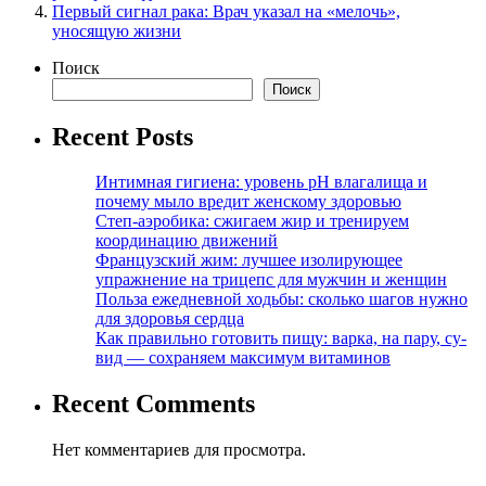
Первый сигнал рака: Врач указал на «мелочь»,
уносящую жизни
Поиск
Поиск
Recent Posts
Интимная гигиена: уровень pH влагалища и
почему мыло вредит женскому здоровью
Степ-аэробика: сжигаем жир и тренируем
координацию движений
Французский жим: лучшее изолирующее
упражнение на трицепс для мужчин и женщин
Польза ежедневной ходьбы: сколько шагов нужно
для здоровья сердца
Как правильно готовить пищу: варка, на пару, су-
вид — сохраняем максимум витаминов
Recent Comments
Нет комментариев для просмотра.