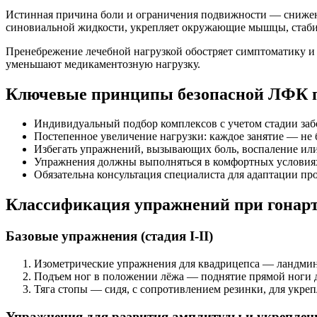
Истинная причина боли и ограничения подвижности — снижени
синовиальной жидкости, укрепляет окружающие мышцы, стаб
Пренебрежение лечебной нагрузкой обостряет симптоматику и
уменьшают медикаментозную нагрузку.
Ключевые принципы безопасной ЛФК п
Индивидуальный подбор комплексов с учетом стадии заб
Постепенное увеличение нагрузки: каждое занятие — не 
Избегать упражнений, вызывающих боль, воспаление или
Упражнения должны выполняться в комфортных условиях
Обязательна консультация специалиста для адаптации пр
Классификация упражнений при гонарт
Базовые упражнения (стадия I-II)
Изометрические упражнения для квадрицепса — ландмин
Подъем ног в положении лёжа — поднятие прямой ноги до
Тяга стопы — сидя, с сопротивлением резинки, для укре
Упражнения для развития амплитуды и укрепления