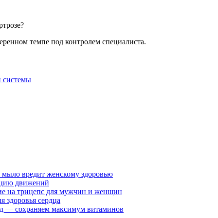
ртрозе?
еренном темпе под контролем специалиста.
й системы
у мыло вредит женскому здоровью
ацию движений
е на трицепс для мужчин и женщин
я здоровья сердца
вид — сохраняем максимум витаминов