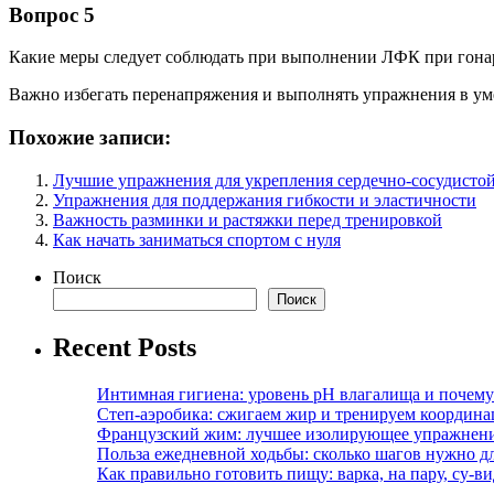
Вопрос 5
Какие меры следует соблюдать при выполнении ЛФК при гона
Важно избегать перенапряжения и выполнять упражнения в ум
Похожие записи:
Лучшие упражнения для укрепления сердечно-сосудисто
Упражнения для поддержания гибкости и эластичности
Важность разминки и растяжки перед тренировкой
Как начать заниматься спортом с нуля
Поиск
Поиск
Recent Posts
Интимная гигиена: уровень pH влагалища и почем
Степ-аэробика: сжигаем жир и тренируем координ
Французский жим: лучшее изолирующее упражнени
Польза ежедневной ходьбы: сколько шагов нужно дл
Как правильно готовить пищу: варка, на пару, су-