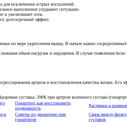
ча для исключения острых воспалений.
ильное выполнение ухудшают ситуацию.
е и увеличивает отек.
ают долгосрочный эффект.
нки по мере укрепления мышц. В начале важно сосредотачиватьс
слеживая объем нагрузок и ощущения. В случае появления боли
ессирования артроза и восстановления качества жизни. Его эф
ого
Гонартроз: как восстановить
Растяжки и разминк
подвижность
и в
Советы по движению при
Связь между физку
гонартрозе
суставов