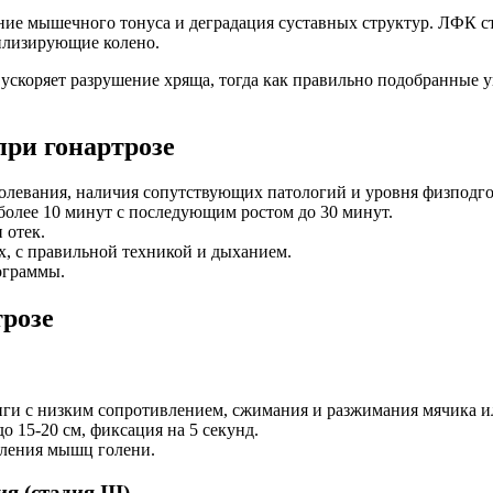
е мышечного тонуса и деградация суставных структур. ЛФК ст
илизирующие колено.
 ускоряет разрушение хряща, тогда как правильно подобранные
ри гонартрозе
олевания, наличия сопутствующих патологий и уровня физподго
более 10 минут с последующим ростом до 30 минут.
 отек.
, с правильной техникой и дыханием.
ограммы.
розе
ги с низким сопротивлением, сжимания и разжимания мячика ил
 15-20 см, фиксация на 5 секунд.
пления мышц голени.
 (стадия III)