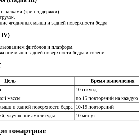
 с палками (три поддержки).
грузок.
ение ягодичных мышц и задней поверхности бедра.
 IV)
ользованием фитболов и платформ.
яжение мышц задней поверхности бедра и голени.
К
Цель
Время выполнения
а
10 секунд
ной массы
по 15 повторений на каждую
мышц и задней поверхности бедра
10-15 повторений
й, улучшение амплитуды
10 минут
и гонартрозе