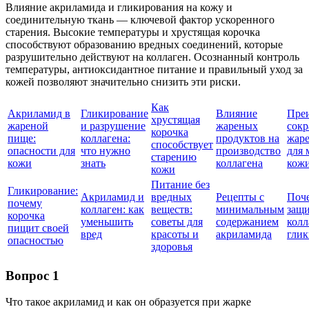
Влияние акриламида и гликирования на кожу и
соединительную ткань — ключевой фактор ускоренного
старения. Высокие температуры и хрустящая корочка
способствуют образованию вредных соединений, которые
разрушительно действуют на коллаген. Осознанный контроль
температуры, антиоксидантное питание и правильный уход за
кожей позволяют значительно снизить эти риски.
Как
Акриламид в
Гликирование
Влияние
Пре
хрустящая
жареной
и разрушение
жареных
сок
корочка
пище:
коллагена:
продуктов на
жар
способствует
опасности для
что нужно
производство
для 
старению
кожи
знать
коллагена
кож
кожи
Питание без
Гликирование:
Акриламид и
вредных
Рецепты с
Поч
почему
коллаген: как
веществ:
минимальным
защ
корочка
уменьшить
советы для
содержанием
колл
пищит своей
вред
красоты и
акриламида
глик
опасностью
здоровья
Вопрос 1
Что такое акриламид и как он образуется при жарке