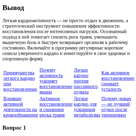
Вывод
Легкая кардиоактивность — не просто отдых в движении, а
стратегический инструмент повышения эффективности
восстановления после интенсивных нагрузок. Осознанный
подход к ней помогает снизить риск травм, уменьшить
мышечную боль и быстрее возвращает организм к рабочему
состоянию. Включайте в программу регулярные короткие
сеансы умеренного кардио и инвестируйте в свое здоровье и
спортивную форму.
Почему
Легкое
Преимущества
Как активное
активность
кардио
легкого кардио
восстановление
ускоряет
против
при
снижает
восстановление
пассивного
восстановлении
усталость
мышц
отдыха
Влияние
Активное
Легкое
Почему диван
активной
восстановление
кардио для
— не лучший
деятельности на
и снижение
ускорения
отдых после
кровообращение
риска травм
метаболизма
тренировки
Вопрос 1